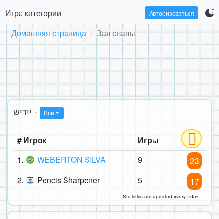
Игра категории
Авторизоваться
Домашняя страница
Зал славы
ייִדיש -
Все
# Игрок
Игры
1.
WEBERTON SILVA
9
23
2.
Pencis Sharpener
5
17
Statistics are updated every ~day