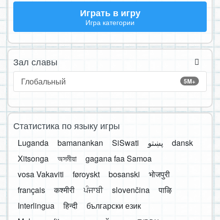
Играть в игру
Игра категории
Зал славы
Глобальный
5M+
Статистика по языку игры
Luganda
bamanankan
SiSwati
پښتو
dansk
Xitsonga
অসমীয়া
gagana faa Samoa
vosa Vakaviti
føroyskt
bosanski
भोजपुरी
français
कश्मीरी
ਪੰਜਾਬੀ
slovenčina
पाऴि
Interlingua
हिन्दी
български език