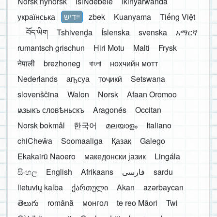
Norsk nynorsk
isiNdebele
Ikinyarwanda
українська
ייִדיש
zbek
Kuanyama
Tiếng Việt
བོད་ཡིག
Tshivenḓa
Íslenska
svenska
አማርኛ
rumantsch grischun
Hiri Motu
Malti
Frysk
नेपाली
brezhoneg
বাংলা
нохчийн мотт
Nederlands
аҧсуа
тоҷикӣ
Setswana
slovenščina
Walon
Norsk
Afaan Oromoo
ѩзыкъ словѣньскъ
Aragonés
Occitan
Norsk bokmål
한국어
മലയാളം
Italiano
chiCheŵa
Soomaaliga
Қазақ
Galego
Ekakairũ Naoero
македонски јазик
Lingála
සිංහල
English
Afrikaans
فارسی
sardu
lietuvių kalba
ქართული
Akan
azərbaycan
తెలుగు
română
монгол
te reo Māori
Twi