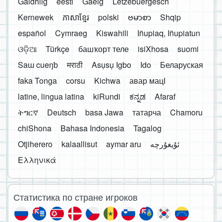
Gàidhlig
eesti
Gaelg
Lëtzebuergesch
Kernewek
ភាសាខ្មែរ
polski
ဗမာစာ
Shqip
español
Cymraeg
Kiswahili
Iñupiaq, Iñupiatun
ଓଡ଼ିଆ
Türkçe
башҡорт теле
isiXhosa
suomi
Saɯ cueŋƅ
मराठी
Asụsụ Igbo
Ido
Беларуская
faka Tonga
corsu
Kichwa
авар мацӀ
latine, lingua latina
kiRundi
ಕನ್ನಡ
Afaraf
ትግርኛ
Deutsch
basa Jawa
татарча
Chamoru
chiShona
Bahasa Indonesia
Tagalog
Otjiherero
kalaallisut
aymar aru
Ελληνικά
Статистика по стране игроков