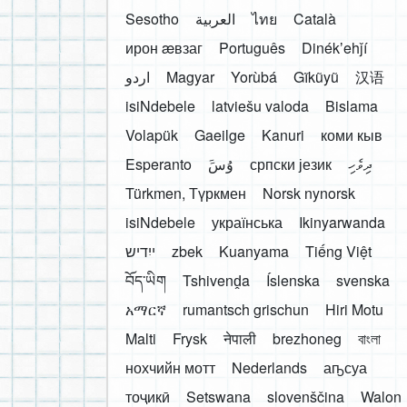
Sesotho
العربية
ไทย
Català
ирон æвзаг
Português
Dinékʼehǰí
اردو
Magyar
Yorùbá
Gĩkũyũ
汉语
isiNdebele
latviešu valoda
Bislama
Volapük
Gaeilge
Kanuri
коми кыв
Esperanto
َوُسَ
српски језик
ދިވެހި
Türkmen, Түркмен
Norsk nynorsk
isiNdebele
українська
Ikinyarwanda
ייִדיש
zbek
Kuanyama
Tiếng Việt
བོད་ཡིག
Tshivenḓa
Íslenska
svenska
አማርኛ
rumantsch grischun
Hiri Motu
Malti
Frysk
नेपाली
brezhoneg
বাংলা
нохчийн мотт
Nederlands
аҧсуа
тоҷикӣ
Setswana
slovenščina
Walon