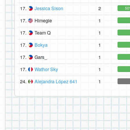
17.
Jessica Sison
2
50
17.
Himegie
1
17.
Team Q
1
17.
Bokya
1
17.
Gars_
1
17.
Wathor Sky
1
24.
Alejandra López 641
1