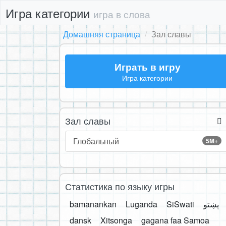
Игра категории
игра в слова
Домашняя страница
Зал славы
Играть в игру
Игра категории
Зал славы
Глобальный
5M+
Статистика по языку игры
bamanankan
Luganda
SiSwati
پښتو
dansk
Xitsonga
gagana faa Samoa