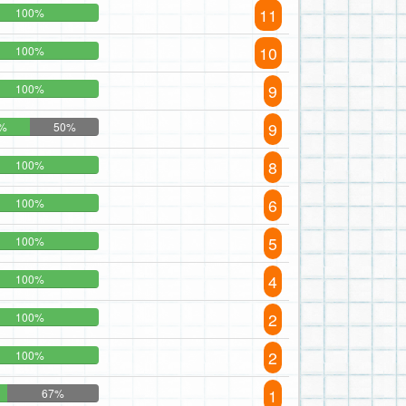
11
100%
10
100%
9
100%
9
%
50%
8
100%
6
100%
5
100%
4
100%
2
100%
2
100%
1
67%