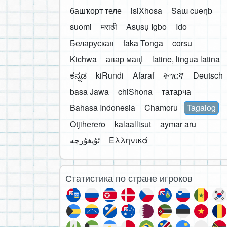
башҡорт теле
isiXhosa
Saɯ cueŋƅ
suomi
मराठी
Asụsụ Igbo
Ido
Беларуская
faka Tonga
corsu
Kichwa
авар мацӀ
latine, lingua latina
ಕನ್ನಡ
kiRundi
Afaraf
ትግርኛ
Deutsch
basa Jawa
chiShona
татарча
Bahasa Indonesia
Chamoru
Tagalog
Otjiherero
kalaallisut
aymar aru
Ελληνικά
Статистика по стране игроков