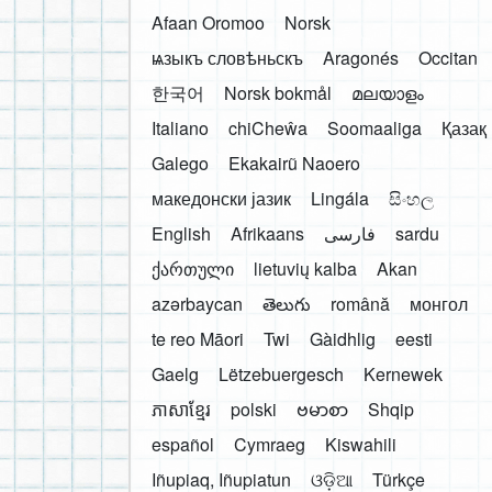
Afaan Oromoo
Norsk
ѩзыкъ словѣньскъ
Aragonés
Occitan
한국어
Norsk bokmål
മലയാളം
Italiano
chiCheŵa
Soomaaliga
Қазақ
Galego
Ekakairũ Naoero
македонски јазик
Lingála
සිංහල
English
Afrikaans
فارسی
sardu
ქართული
lietuvių kalba
Akan
azərbaycan
తెలుగు
română
монгол
te reo Māori
Twi
Gàidhlig
eesti
Gaelg
Lëtzebuergesch
Kernewek
ភាសាខ្មែរ
polski
ဗမာစာ
Shqip
español
Cymraeg
Kiswahili
Iñupiaq, Iñupiatun
ଓଡ଼ିଆ
Türkçe