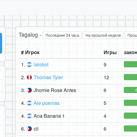
Tagalog -
Последние 24 часа
На прошлой неделе
Прош
# Игрок
Игры
закон
1.
lalobot
9
2.
Thomas Tyler
12
3.
Jhomie Rose Antes
6
4.
Ale poemas
5
4.
Ana Banana 1
4
6.
cii
6