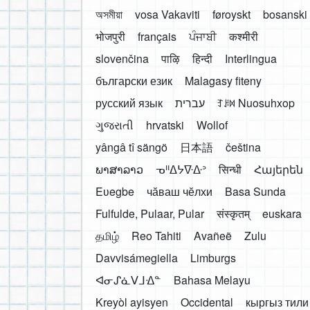
অসমীয়া
vosa Vakaviti
føroyskt
bosanski
भोजपुरी
français
ਪੰਜਾਬੀ
कश्मीरी
slovenčina
पाऴि
हिन्दी
Interlingua
български език
Malagasy fiteny
русский язык
עברית
ꆈꌠ꒿ Nuosuhxop
ગુજરાતી
hrvatski
Wollof
yângâ tî sängö
日本語
čeština
ພາສາລາວ
ᓀᐦᐃᔭᐍᐏᐣ
सिन्धी
Հայերեն
Eʋegbe
чӑваш чӗлхи
Basa Sunda
Fulfulde, Pulaar, Pular
संस्कृतम्
euskara
தமிழ்
Reo Tahiti
Avañeẽ
Zulu
Davvisámegiella
Limburgs
ᐊᓂᔑᓈᐯᒧᐎᓐ
Bahasa Melayu
Kreyòl ayisyen
Occidental
кыргыз тили