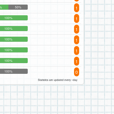
1
%
50%
1
100%
1
100%
1
100%
1
100%
1
100%
0
100%
Statistics are updated every ~day