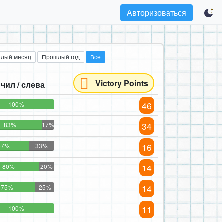
Авторизоваться
лый месяц
Прошлый год
Все
Victory Points
чил / слева
46
100%
34
83%
17%
16
67%
33%
14
80%
20%
14
75%
25%
11
100%