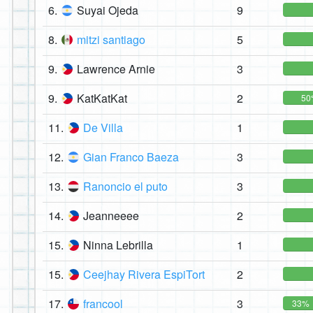
6.
Suyai Ojeda
9
8.
mitzi santiago
5
9.
Lawrence Arnie
3
9.
KatKatKat
2
50
11.
De Villa
1
12.
Gian Franco Baeza
3
13.
Ranoncio el puto
3
14.
Jeanneeee
2
15.
Ninna Lebrilla
1
15.
Ceejhay Rivera EspiTort
2
17.
francool
3
33%