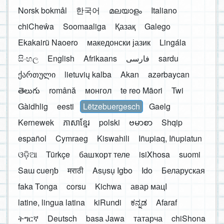
Norsk bokmål
한국어
മലയാളം
Italiano
chiCheŵa
Soomaaliga
Қазақ
Galego
Ekakairũ Naoero
македонски јазик
Lingála
සිංහල
English
Afrikaans
فارسی
sardu
ქართული
lietuvių kalba
Akan
azərbaycan
తెలుగు
română
монгол
te reo Māori
Twi
Gàidhlig
eesti
Lëtzebuergesch
Gaelg
Kernewek
ភាសាខ្មែរ
polski
ဗမာစာ
Shqip
español
Cymraeg
Kiswahili
Iñupiaq, Iñupiatun
ଓଡ଼ିଆ
Türkçe
башҡорт теле
isiXhosa
suomi
Saɯ cueŋƅ
मराठी
Asụsụ Igbo
Ido
Беларуская
faka Tonga
corsu
Kichwa
авар мацӀ
latine, lingua latina
kiRundi
ಕನ್ನಡ
Afaraf
ትግርኛ
Deutsch
basa Jawa
татарча
chiShona