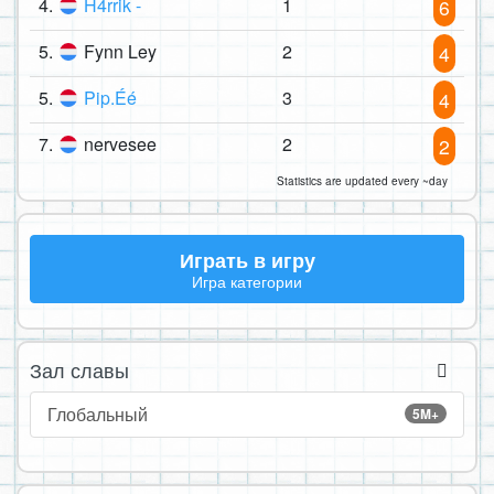
4.
H4rrik -
1
6
5.
Fynn Ley
2
4
5.
Pip.Éé
3
4
7.
nervesee
2
2
Statistics are updated every ~day
Играть в игру
Игра категории
Зал славы
Глобальный
5M+