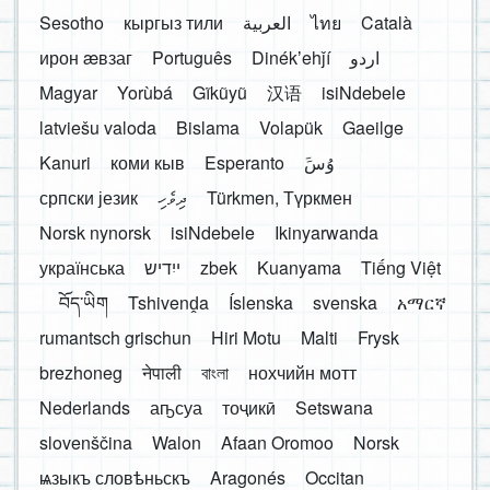
Sesotho
кыргыз тили
العربية
ไทย
Català
ирон æвзаг
Português
Dinékʼehǰí
اردو
Magyar
Yorùbá
Gĩkũyũ
汉语
isiNdebele
latviešu valoda
Bislama
Volapük
Gaeilge
Kanuri
коми кыв
Esperanto
َوُسَ
српски језик
ދިވެހި
Türkmen, Түркмен
Norsk nynorsk
isiNdebele
Ikinyarwanda
українська
ייִדיש
zbek
Kuanyama
Tiếng Việt
བོད་ཡིག
Tshivenḓa
Íslenska
svenska
አማርኛ
rumantsch grischun
Hiri Motu
Malti
Frysk
brezhoneg
नेपाली
বাংলা
нохчийн мотт
Nederlands
аҧсуа
тоҷикӣ
Setswana
slovenščina
Walon
Afaan Oromoo
Norsk
ѩзыкъ словѣньскъ
Aragonés
Occitan