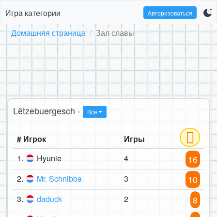
Игра категории
Авторизоваться
Домашняя страница
Зал славы
Lëtzebuergesch -
Все
# Игрок
Игры
1.
Hyunie
4
16
2.
Mr. Schnibba
3
10
3.
daduck
2
8