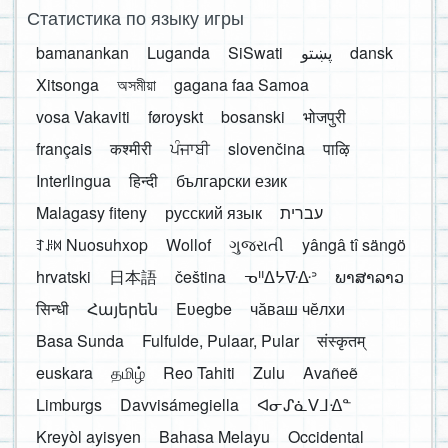
Статистика по языку игры
bamanankan
Luganda
SiSwati
پښتو
dansk
Xitsonga
অসমীয়া
gagana faa Samoa
vosa Vakaviti
føroyskt
bosanski
भोजपुरी
français
कश्मीरी
ਪੰਜਾਬੀ
slovenčina
पाऴि
Interlingua
हिन्दी
български език
Malagasy fiteny
русский язык
עברית
ꆈꌠ꒿ Nuosuhxop
Wollof
ગુજરાતી
yângâ tî sängö
hrvatski
日本語
čeština
ᓀᐦᐃᔭᐍᐏᐣ
ພາສາລາວ
सिन्धी
Հայերեն
Eʋegbe
чӑваш чӗлхи
Basa Sunda
Fulfulde, Pulaar, Pular
संस्कृतम्
euskara
தமிழ்
Reo Tahiti
Zulu
Avañeẽ
Limburgs
Davvisámegiella
ᐊᓂᔑᓈᐯᒧᐎᓐ
Kreyòl ayisyen
Bahasa Melayu
Occidental