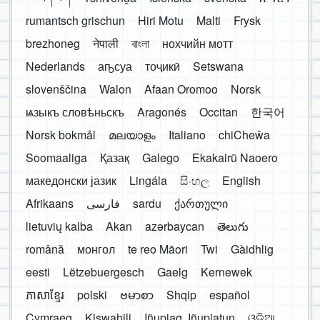
rumantsch grischun
Hiri Motu
Malti
Frysk
brezhoneg
नेपाली
বাংলা
нохчийн мотт
Nederlands
аҧсуа
тоҷикӣ
Setswana
slovenščina
Walon
Afaan Oromoo
Norsk
ѩзыкъ словѣньскъ
Aragonés
Occitan
한국어
Norsk bokmål
മലയാളം
Italiano
chiCheŵa
Soomaaliga
Қазақ
Galego
Ekakairũ Naoero
македонски јазик
Lingála
සිංහල
English
Afrikaans
فارسی
sardu
ქართული
lietuvių kalba
Akan
azərbaycan
తెలుగు
română
монгол
te reo Māori
Twi
Gàidhlig
eesti
Lëtzebuergesch
Gaelg
Kernewek
ភាសាខ្មែរ
polski
ဗမာစာ
Shqip
español
Cymraeg
Kiswahili
Iñupiaq, Iñupiatun
ଓଡ଼ିଆ