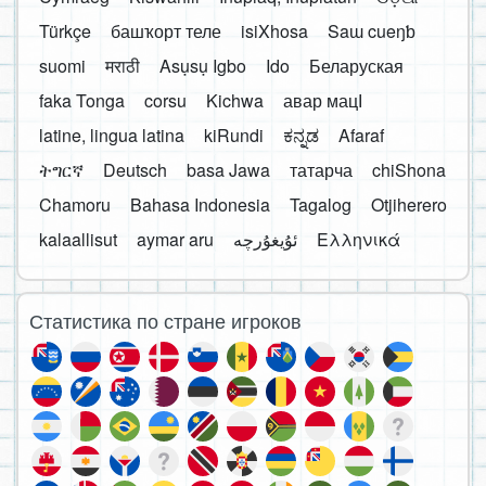
Türkçe
башҡорт теле
isiXhosa
Saɯ cueŋƅ
suomi
मराठी
Asụsụ Igbo
Ido
Беларуская
faka Tonga
corsu
Kichwa
авар мацӀ
latine, lingua latina
kiRundi
ಕನ್ನಡ
Afaraf
ትግርኛ
Deutsch
basa Jawa
татарча
chiShona
Chamoru
Bahasa Indonesia
Tagalog
Otjiherero
kalaallisut
aymar aru
Ελληνικά
Статистика по стране игроков