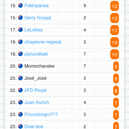
15.
Fokinpansa
9
12
15.
Gerry Scoppi
2
12
17.
LaLobaa
4
11
18.
chayanne negroql
3
10
18.
pipiundkaki
7
10
20.
Momochaneke
7
9
20.
José_José
3
9
22.
zFD-Royal
3
8
23.
Juan Aurich
4
7
23.
Firunotvirgin777
3
7
23.
Deal doe
2
7