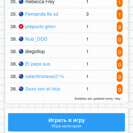
35.
Rebecca Frey
1
1
35.
Fernanda flo xd
3
1
38.
prepucio giron
1
0
38.
Nub_DDD
1
0
38.
diegoflop
1
0
38.
El pepe sus
1
0
38.
valentinorava∅⁹⅞
1
0
38.
Sexo con el nico
1
0
Statistics are updated every ~day
Играть в игру
Игра категории