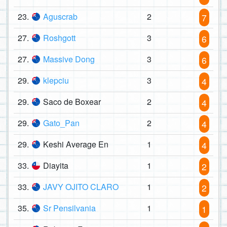
23.
Aguscrab
2
7
27.
Roshgott
3
6
27.
Massive Dong
3
6
29.
klepciu
3
4
29.
Saco de Boxear
2
4
29.
Gato_Pan
2
4
29.
Keshi Average En
1
4
33.
Diayita
1
2
33.
JAVY OJITO CLARO
1
2
35.
Sr Pensilvania
1
1