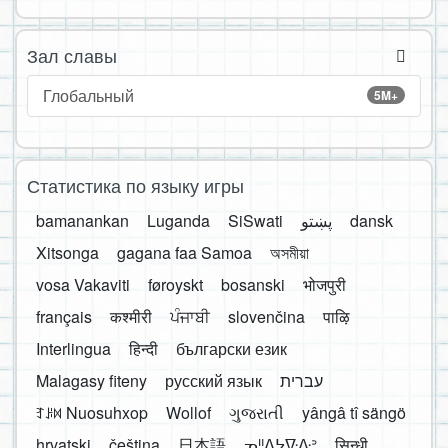
Зал славы
Глобальный
5M+
Статистика по языку игры
bamanankan
Luganda
SiSwati
پښتو
dansk
Xitsonga
gagana faa Samoa
অসমীয়া
vosa Vakaviti
føroyskt
bosanski
भोजपुरी
français
कश्मीरी
ਪੰਜਾਬੀ
slovenčina
पाऴि
Interlingua
हिन्दी
български език
Malagasy fiteny
русский язык
עברית
ꆈꌠ꒿ Nuosuhxop
Wollof
ગુજરાતી
yângâ tî sängö
hrvatski
čeština
日本語
ᓀᐦᐃᔭᐍᐏᐣ
सिन्धी