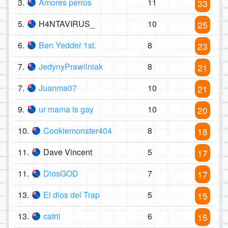
3.
Amores perros
11
33
5.
H4NTAVIRUS_
10
25
6.
Ben Yedder 1st.
8
23
7.
JedynyPrawilniak
8
21
7.
Juanma07
10
21
9.
ur mama is gay
10
20
10.
Cookiemonster404
8
18
11.
Dave Vincent
5
17
11.
DiosGOD
7
17
13.
El dios del Trap
5
15
13.
catrii
6
15