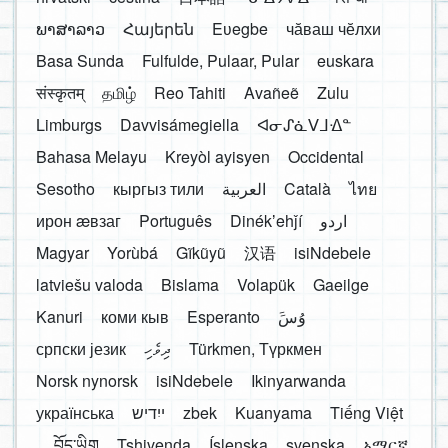
ພາສາລາວ
Հայերեն
Eʋegbe
чӑваш чӗлхи
Basa Sunda
Fulfulde, Pulaar, Pular
euskara
संस्कृतम्
தமிழ்
Reo Tahiti
Avañeẽ
Zulu
Limburgs
Davvisámegiella
ᐊᓂᔑᓈᐯᒧᐎᓐ
Bahasa Melayu
Kreyòl ayisyen
Occidental
Sesotho
кыргыз тили
العربية
Català
ไทย
ирон æвзаг
Português
Dinékʼehǰí
اردو
Magyar
Yorùbá
Gĩkũyũ
汉语
isiNdebele
latviešu valoda
Bislama
Volapük
Gaeilge
Kanuri
коми кыв
Esperanto
َوُسَ
српски језик
ދިވެހި
Türkmen, Түркмен
Norsk nynorsk
isiNdebele
Ikinyarwanda
українська
ייִדיש
zbek
Kuanyama
Tiếng Việt
བོད་ཡིག
Tshivenḓa
Íslenska
svenska
አማርኛ