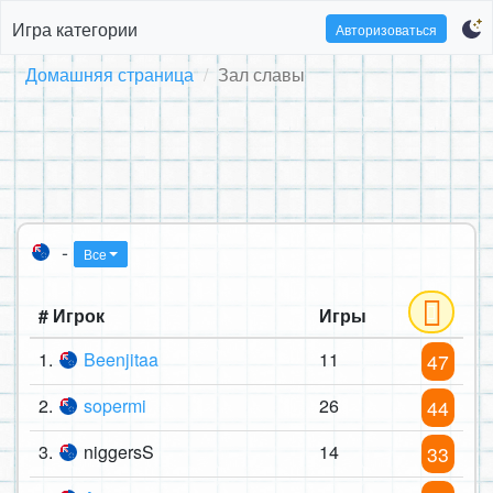
Игра категории
Авторизоваться
Домашняя страница
Зал славы
-
Все
# Игрок
Игры
1.
Beenjitaa
11
47
2.
sopermi
26
44
3.
niggersS
14
33