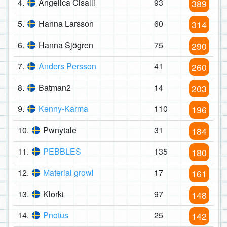
4.
Angelica Cisalli
93
389
5.
Hanna Larsson
60
314
6.
Hanna Sjögren
75
290
7.
Anders Persson
41
260
8.
Batman2
14
203
9.
Kenny-Karma
110
196
10.
Pwnytale
31
184
11.
PEBBLES
135
180
12.
Material growl
17
161
13.
Klorki
97
148
14.
Pnotus
25
142