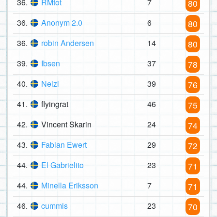
36.
RMtot
7
80
36.
Anonym 2.0
6
80
36.
robin Andersen
14
80
39.
Ibsen
37
78
40.
Neizi
39
76
41.
flyingrat
46
75
42.
Vincent Skarin
24
74
43.
Fabian Ewert
29
72
44.
El Gabrielito
23
71
44.
Minella Eriksson
7
71
46.
cummis
23
70