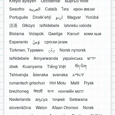
Kreyòl ayisyen
Occidental
кыргыз тили
Sesotho
العربية
Català
ไทย
ирон æвзаг
Português
Dinékʼehǰí
اردو
Magyar
Yorùbá
汉语
Gĩkũyũ
isiNdebele
latviešu valoda
Bislama
Volapük
Gaeilge
Kanuri
коми кыв
Esperanto
َوُسَ
српски језик
Türkmen, Түркмен
ދިވެހި
Norsk nynorsk
isiNdebele
Ikinyarwanda
українська
ייִדיש
zbek
Kuanyama
Tiếng Việt
བོད་ཡིག
Tshivenḓa
Íslenska
svenska
አማርኛ
rumantsch grischun
Hiri Motu
Malti
Frysk
brezhoneg
नेपाली
বাংলা
нохчийн мотт
Nederlands
аҧсуа
тоҷикӣ
Setswana
slovenščina
Walon
Afaan Oromoo
Norsk