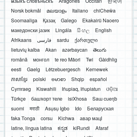
ѩзыкъ словѣньскъ
Aragonés
Occitan
한국어
Norsk bokmål
മലയാളം
Italiano
chiCheŵa
Soomaaliga
Қазақ
Galego
Ekakairũ Naoero
македонски јазик
Lingála
සිංහල
English
Afrikaans
فارسی
sardu
ქართული
lietuvių kalba
Akan
azərbaycan
తెలుగు
română
монгол
te reo Māori
Twi
Gàidhlig
eesti
Gaelg
Lëtzebuergesch
Kernewek
ភាសាខ្មែរ
polski
ဗမာစာ
Shqip
español
Cymraeg
Kiswahili
Iñupiaq, Iñupiatun
ଓଡ଼ିଆ
Türkçe
башҡорт теле
isiXhosa
Saɯ cueŋƅ
suomi
मराठी
Asụsụ Igbo
Ido
Беларуская
faka Tonga
corsu
Kichwa
авар мацӀ
latine, lingua latina
ಕನ್ನಡ
kiRundi
Afaraf