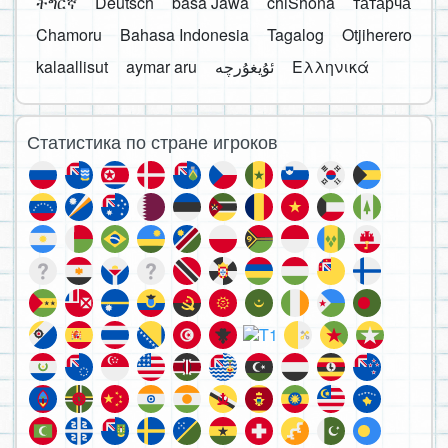
ትግርኛ
Deutsch
basa Jawa
chiShona
татарча
Chamoru
Bahasa Indonesia
Tagalog
Otjiherero
kalaallisut
aymar aru
Ελληνικά
Статистика по стране игроков