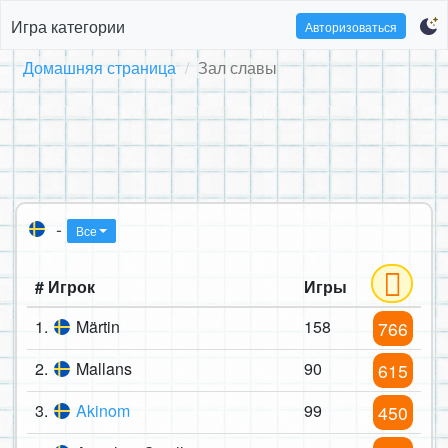
Игра категории
Авторизоваться
Домашняя страница
Зал славы
-
Все
# Игрок
Игры
1.
Märtin
158
766
2.
Mallans
90
615
3.
Akinom
99
450