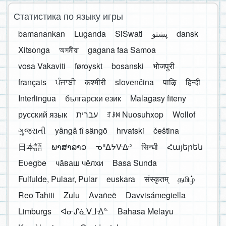
Статистика по языку игры
bamanankan
Luganda
SiSwati
پښتو
dansk
Xitsonga
অসমীয়া
gagana faa Samoa
vosa Vakaviti
føroyskt
bosanski
भोजपुरी
français
ਪੰਜਾਬੀ
कश्मीरी
slovenčina
पाऴि
हिन्दी
Interlingua
български език
Malagasy fiteny
русский язык
עברית
ꆈꌠ꒿ Nuosuhxop
Wollof
ગુજરાતી
yângâ tî sängö
hrvatski
čeština
日本語
ພາສາລາວ
ᓀᐦᐃᔭᐍᐏᐣ
सिन्धी
Հայերեն
Eʋegbe
чӑваш чӗлхи
Basa Sunda
Fulfulde, Pulaar, Pular
euskara
संस्कृतम्
தமிழ்
Reo Tahiti
Zulu
Avañeẽ
Davvisámegiella
Limburgs
ᐊᓂᔑᓈᐯᒧᐎᓐ
Bahasa Melayu