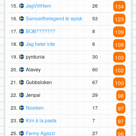
15.
JagVillHem
26
134
16.
Samuelthelegend är episk
53
123
17.
BOB???????
8
109
18.
Jag heter inte
6
108
19.
pyrdunia
30
103
20.
Alavey
60
102
21.
Gubbsloken
67
100
22.
Jenpai
29
98
23.
Nosisen
17
97
23.
Kim á la pasta
7
97
25.
Fanny Agazzi
27
96