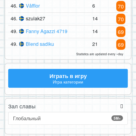
46.
Våfflor
6
70
46.
szulak27
14
70
49.
Fanny Agazzi 4719
14
69
49.
Blend sadiku
21
69
Statistics are updated every ~day
Играть в игру
Игра категории
Зал славы
Глобальный
5M+