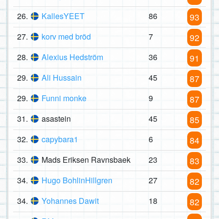
26.
KallesYEET
86
93
27.
korv med bröd
7
92
28.
Alexius Hedström
36
91
29.
Ali Hussain
45
87
29.
Funni monke
9
87
31.
asastein
45
85
32.
capybara1
6
84
33.
Mads Eriksen Ravnsbaek
23
83
34.
Hugo BohlinHillgren
27
82
34.
Yohannes Dawit
18
82