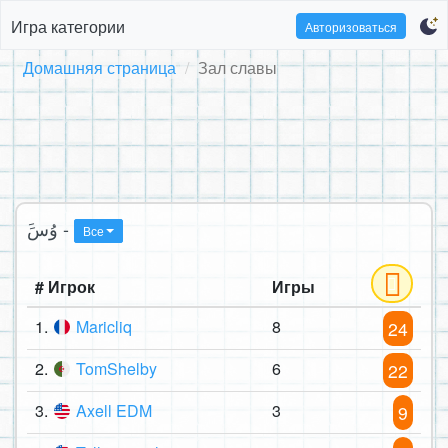
Игра категории
Авторизоваться
Домашняя страница
Зал славы
َوُسَ -
Все
# Игрок
Игры
1.
Maricliq
8
24
2.
TomShelby
6
22
3.
Axell EDM
3
9