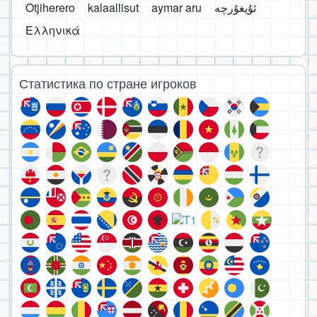
Otjiherero
kalaallisut
aymar aru
Ελληνικά
Статистика по стране игроков