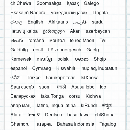
chiCheŵa
Soomaaliga
Қазақ
Galego
Ekakairũ Naoero
македонски јазик
Lingála
සිංහල
English
Afrikaans
فارسی
sardu
lietuvių kalba
ქართული
Akan
azərbaycan
తెలుగు
română
монгол
te reo Māori
Twi
Gàidhlig
eesti
Lëtzebuergesch
Gaelg
Kernewek
ភាសាខ្មែរ
polski
ဗမာစာ
Shqip
español
Cymraeg
Kiswahili
Iñupiaq, Iñupiatun
ଓଡ଼ିଆ
Türkçe
башҡорт теле
isiXhosa
Saɯ cueŋƅ
suomi
मराठी
Asụsụ Igbo
Ido
Беларуская
faka Tonga
corsu
Kichwa
авар мацӀ
latine, lingua latina
kiRundi
ಕನ್ನಡ
Afaraf
ትግርኛ
Deutsch
basa Jawa
chiShona
Chamoru
татарча
Bahasa Indonesia
Tagalog