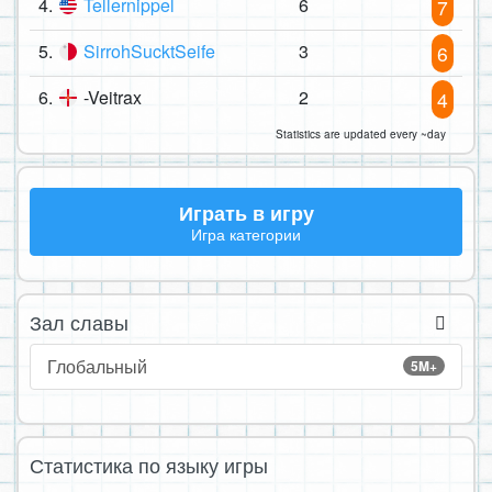
4.
Tellernippel
6
7
5.
SirrohSucktSeife
3
6
6.
-Veitrax
2
4
Statistics are updated every ~day
Играть в игру
Игра категории
Зал славы
Глобальный
5M+
Статистика по языку игры