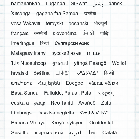
bamanankan
Luganda
SiSwati
پښتو
dansk
Xitsonga
gagana faa Samoa
অসমীয়া
vosa Vakaviti
føroyskt
bosanski
भोजपुरी
français
कश्मीरी
slovenčina
ਪੰਜਾਬੀ
पाऴि
Interlingua
हिन्दी
български език
Malagasy fiteny
русский язык
עברית
ꆈꌠ꒿ Nuosuhxop
ગુજરાતી
yângâ tî sängö
Wollof
hrvatski
čeština
日本語
ᓀᐦᐃᔭᐍᐏᐣ
सिन्धी
ພາສາລາວ
Հայերեն
Eʋegbe
чӑваш чӗлхи
Basa Sunda
Fulfulde, Pulaar, Pular
संस्कृतम्
euskara
தமிழ்
Reo Tahiti
Avañeẽ
Zulu
Limburgs
Davvisámegiella
ᐊᓂᔑᓈᐯᒧᐎᓐ
Bahasa Melayu
Kreyòl ayisyen
Occidental
Sesotho
кыргыз тили
العربية
ไทย
Català