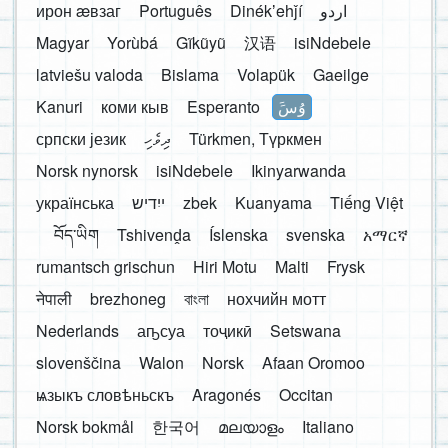
ирон æвзаг
Português
Dinékʼehǰí
اردو
Magyar
Yorùbá
Gĩkũyũ
汉语
isiNdebele
latviešu valoda
Bislama
Volapük
Gaeilge
Kanuri
коми кыв
Esperanto
َوُسَ
српски језик
ދިވެހި
Türkmen, Түркмен
Norsk nynorsk
isiNdebele
Ikinyarwanda
українська
ייִדיש
zbek
Kuanyama
Tiếng Việt
བོད་ཡིག
Tshivenḓa
Íslenska
svenska
አማርኛ
rumantsch grischun
Hiri Motu
Malti
Frysk
नेपाली
brezhoneg
বাংলা
нохчийн мотт
Nederlands
аҧсуа
тоҷикӣ
Setswana
slovenščina
Walon
Norsk
Afaan Oromoo
ѩзыкъ словѣньскъ
Aragonés
Occitan
Norsk bokmål
한국어
മലയാളം
Italiano