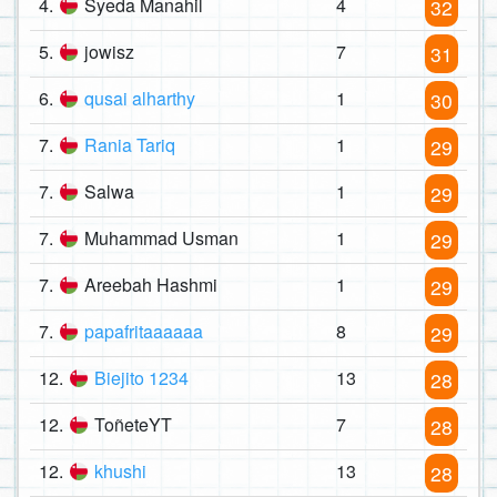
4.
Syeda Manahil
4
32
5.
jowisz
7
31
6.
qusai alharthy
1
30
7.
Rania Tariq
1
29
7.
Salwa
1
29
7.
Muhammad Usman
1
29
7.
Areebah Hashmi
1
29
7.
papafritaaaaaa
8
29
12.
Biejito 1234
13
28
12.
ToñeteYT
7
28
12.
khushi
13
28