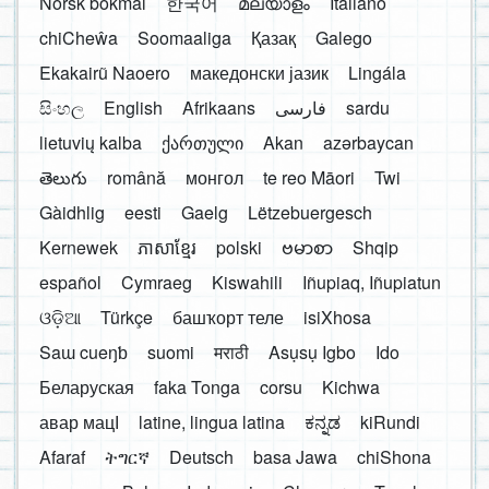
Norsk bokmål
한국어
മലയാളം
Italiano
chiCheŵa
Soomaaliga
Қазақ
Galego
Ekakairũ Naoero
македонски јазик
Lingála
සිංහල
English
Afrikaans
فارسی
sardu
lietuvių kalba
ქართული
Akan
azərbaycan
తెలుగు
română
монгол
te reo Māori
Twi
Gàidhlig
eesti
Gaelg
Lëtzebuergesch
Kernewek
ភាសាខ្មែរ
polski
ဗမာစာ
Shqip
español
Cymraeg
Kiswahili
Iñupiaq, Iñupiatun
ଓଡ଼ିଆ
Türkçe
башҡорт теле
isiXhosa
Saɯ cueŋƅ
suomi
मराठी
Asụsụ Igbo
Ido
Беларуская
faka Tonga
corsu
Kichwa
авар мацӀ
latine, lingua latina
ಕನ್ನಡ
kiRundi
Afaraf
ትግርኛ
Deutsch
basa Jawa
chiShona