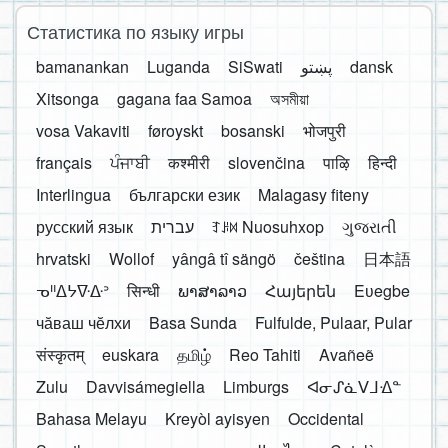
Статистика по языку игры
bamanankan
Luganda
SiSwati
پښتو
dansk
Xitsonga
gagana faa Samoa
অসমীয়া
vosa Vakaviti
føroyskt
bosanski
भोजपुरी
français
ਪੰਜਾਬੀ
कश्मीरी
slovenčina
पाऴि
हिन्दी
Interlingua
български език
Malagasy fiteny
русский язык
עברית
ꆈꌠ꒿ Nuosuhxop
ગુજરાતી
hrvatski
Wollof
yângâ tî sängö
čeština
日本語
ᓀᐦᐃᔭᐍᐏᐣ
सिन्धी
ພາສາລາວ
Հայերեն
Eʋegbe
чӑваш чӗлхи
Basa Sunda
Fulfulde, Pulaar, Pular
संस्कृतम्
euskara
தமிழ்
Reo Tahiti
Avañeẽ
Zulu
Davvisámegiella
Limburgs
ᐊᓂᔑᓈᐯᒧᐎᓐ
Bahasa Melayu
Kreyòl ayisyen
Occidental