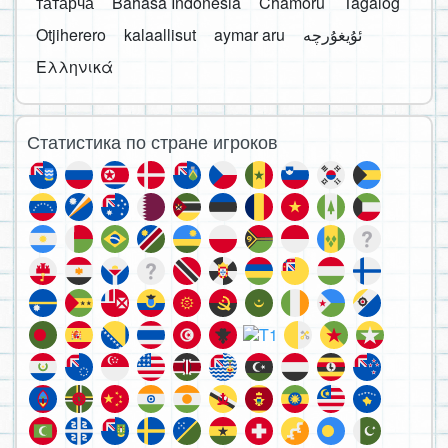
татарча
Bahasa Indonesia
Chamoru
Tagalog
Otjiherero
kalaallisut
aymar aru
Ελληνικά
Статистика по стране игроков