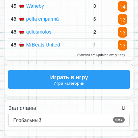
45.
Waheby
3
14
48.
polla emparmá
6
13
48.
adiosmofos
2
13
48.
MrBeats United
1
13
Statistics are updated every ~day
Играть в игру
Игра категории
Зал славы
Глобальный
5M+