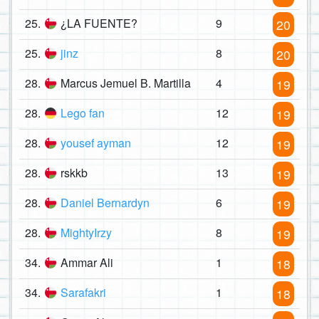
25.
¿LA FUENTE?
9
20
25.
jinz
8
20
28.
Marcus Jemuel B. Martilla
4
19
28.
Lego fan
12
19
28.
yousef ayman
12
19
28.
rskkb
13
19
28.
Daniel Bernardyn
6
19
28.
MightyIrzy
8
19
34.
Ammar Ali
1
18
34.
Sarafakri
1
18