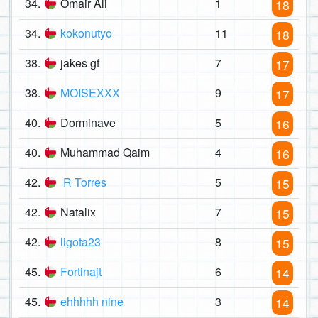
34.
Omair Ali
1
18
34.
kokonutyo
11
18
38.
jakes gf
7
17
38.
MOISEXXX
9
17
40.
Dorminave
5
16
40.
Muhammad Qaim
4
16
42.
R Torres
5
15
42.
Natalix
7
15
42.
ligota23
8
15
45.
Fortinajt
6
14
45.
ehhhhh nine
3
14