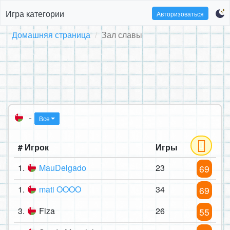
Игра категории
Авторизоваться
Домашняя страница
Зал славы
-
Все
# Игрок
Игры
1.
MauDelgado
23
69
1.
mati OOOO
34
69
3.
Fiza
26
55