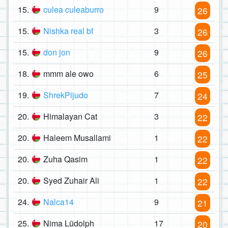
15.
culea culeaburro
9
26
15.
Nishka real bf
3
26
15.
don jon
9
26
18.
mmm ale owo
6
25
19.
ShrekPijudo
7
24
20.
Himalayan Cat
3
22
20.
Haleem Musallami
1
22
20.
Zuha Qasim
1
22
20.
Syed Zuhair Ali
1
22
24.
Nalca14
9
21
25.
Nima Lüdolph
17
20