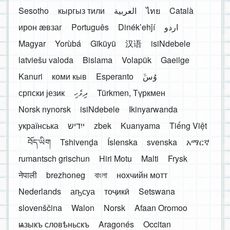
Sesotho
кыргыз тили
العربية
ไทย
Català
ирон æвзаг
Português
Dinékʼehǰí
اردو
Magyar
Yorùbá
Gĩkũyũ
汉语
isiNdebele
latviešu valoda
Bislama
Volapük
Gaeilge
Kanuri
коми кыв
Esperanto
َوُسَ
српски језик
ދިވެހި
Türkmen, Түркмен
Norsk nynorsk
isiNdebele
Ikinyarwanda
українська
ייִדיש
zbek
Kuanyama
Tiếng Việt
བོད་ཡིག
Tshivenḓa
Íslenska
svenska
አማርኛ
rumantsch grischun
Hiri Motu
Malti
Frysk
नेपाली
brezhoneg
বাংলা
нохчийн мотт
Nederlands
аҧсуа
тоҷикӣ
Setswana
slovenščina
Walon
Norsk
Afaan Oromoo
ѩзыкъ словѣньскъ
Aragonés
Occitan