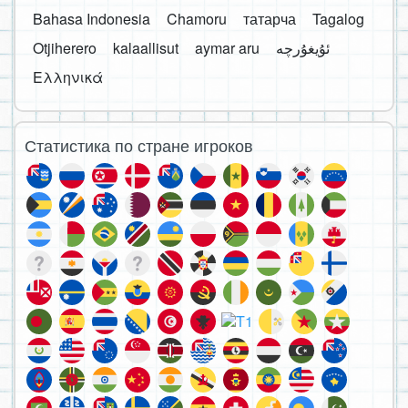
Bahasa Indonesia
Chamoru
татарча
Tagalog
Otjiherero
kalaallisut
aymar aru
Ελληνικά
Статистика по стране игроков