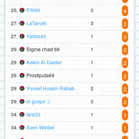
25.
Filli69
3
4
27.
LaTanuki
3
3
27.
Yarbis43
1
3
29.
Sigma chad 69
1
2
29.
Adam Al Dardar
1
2
29.
Prostiputa69
1
2
29.
Yousef Hussin Rabab
2
2
29.
el guapo :)
3
2
34.
Iara33
1
1
34.
Sven Weibel
1
1