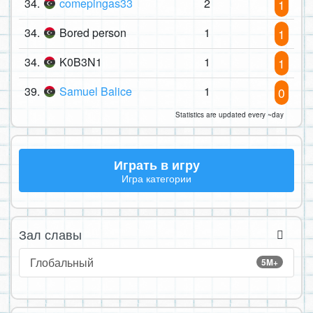
34.
comepingas33
2
1
34.
Bored person
1
1
34.
K0B3N1
1
1
39.
Samuel Balice
1
0
Statistics are updated every ~day
Играть в игру
Игра категории
Зал славы
Глобальный
5M+