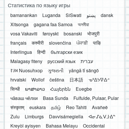
Статистика по языку игры
bamanankan
Luganda
SiSwati
پښتو
dansk
Xitsonga
gagana faa Samoa
অসমীয়া
vosa Vakaviti
føroyskt
bosanski
भोजपुरी
français
कश्मीरी
slovenčina
ਪੰਜਾਬੀ
पाऴि
Interlingua
हिन्दी
български език
Malagasy fiteny
русский язык
עברית
ꆈꌠ꒿ Nuosuhxop
ગુજરાતી
yângâ tî sängö
hrvatski
Wollof
čeština
日本語
ᓀᐦᐃᔭᐍᐏᐣ
सिन्धी
ພາສາລາວ
Հայերեն
Eʋegbe
чӑваш чӗлхи
Basa Sunda
Fulfulde, Pulaar, Pular
संस्कृतम्
euskara
தமிழ்
Reo Tahiti
Avañeẽ
Zulu
Limburgs
Davvisámegiella
ᐊᓂᔑᓈᐯᒧᐎᓐ
Kreyòl ayisyen
Bahasa Melayu
Occidental