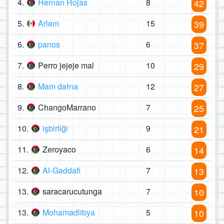
4.
Hernan Rojas
8
42
5.
Arlem
15
39
6.
panos
6
37
7.
Perro jejeje mal
10
29
8.
Mam dałna
12
27
9.
ChangoMarrano
7
25
10.
işbirliği
9
21
11.
Zeroyaco
6
14
12.
Al-Gaddafi
7
13
13.
saracarucutunga
7
10
13.
Mohamadlibya
5
10