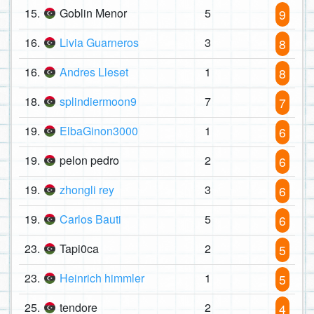
15.
Goblin Menor
5
9
16.
Livia Guarneros
3
8
16.
Andres Lleset
1
8
18.
splindiermoon9
7
7
19.
ElbaGinon3000
1
6
19.
pelon pedro
2
6
19.
zhongli rey
3
6
19.
Carlos Bauti
5
6
23.
Tapi0ca
2
5
23.
Heinrich himmler
1
5
25.
tendore
2
4