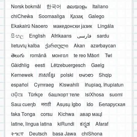
Norsk bokmål
한국어
മലയാളം
Italiano
chiCheŵa
Soomaaliga
Қазақ
Galego
Ekakairũ Naoero
македонски јазик
Lingála
සිංහල
English
Afrikaans
فارسی
sardu
lietuvių kalba
ქართული
Akan
azərbaycan
తెలుగు
română
монгол
te reo Māori
Twi
Gàidhlig
eesti
Lëtzebuergesch
Gaelg
Kernewek
ភាសាខ្មែរ
polski
ဗမာစာ
Shqip
español
Cymraeg
Kiswahili
Iñupiaq, Iñupiatun
ଓଡ଼ିଆ
Türkçe
башҡорт теле
isiXhosa
suomi
Saɯ cueŋƅ
मराठी
Asụsụ Igbo
Ido
Беларуская
faka Tonga
corsu
Kichwa
авар мацӀ
latine, lingua latina
kiRundi
ಕನ್ನಡ
Afaraf
ትግርኛ
Deutsch
basa Jawa
chiShona