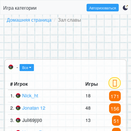
Игра категории
Авторизоваться
Домашняя страница
Зал славы
-
Все
# Игрок
Игры
1.
Nick_ht
18
171
2.
Jonatan 12
48
156
3.
Juli69jiji0
13
51