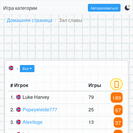
Игра категории
Авторизоваться
Домашняя страница
Зал славы
-
Все
# Игрок
Игры
1.
Luke Harvey
79
189
2.
Popeyeleide777
25
67
3.
Alexitoge
13
37