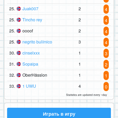
25.
Juak007
2
4
25.
Tincho rey
2
4
25.
oooof
2
4
25.
negrito bulímico
3
4
30.
cinselxxx
1
3
31.
Sopaipa
1
2
32.
OberHässlon
1
1
33.
1 UWU
4
0
Statistics are updated every ~day
Играть в игру