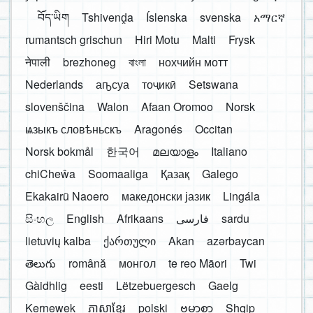
བོད་ཡིག
Tshivenḓa
Íslenska
svenska
አማርኛ
rumantsch grischun
Hiri Motu
Malti
Frysk
नेपाली
brezhoneg
বাংলা
нохчийн мотт
Nederlands
аҧсуа
тоҷикӣ
Setswana
slovenščina
Walon
Afaan Oromoo
Norsk
ѩзыкъ словѣньскъ
Aragonés
Occitan
Norsk bokmål
한국어
മലയാളം
Italiano
chiCheŵa
Soomaaliga
Қазақ
Galego
Ekakairũ Naoero
македонски јазик
Lingála
සිංහල
English
Afrikaans
فارسی
sardu
lietuvių kalba
ქართული
Akan
azərbaycan
తెలుగు
română
монгол
te reo Māori
Twi
Gàidhlig
eesti
Lëtzebuergesch
Gaelg
Kernewek
ភាសាខ្មែរ
polski
ဗမာစာ
Shqip