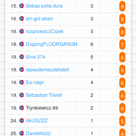
15.
Sebas polla dura
3
9
16.
am got siken
3
8
16.
rozpruwaczCipek
3
8
18.
DugongFLOORGANGN
6
7
19.
Sina 374
5
6
19.
lapaudemaudahdah
4
6
19.
Ea-nâşir
4
6
19.
Sebastian Triveñ
2
6
19.
Trynkiewicz 69
2
6
24.
AkUSZZZ
1
5
25.
Danielito22
1
4