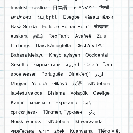
hrvatski
čeština
日本語
ᓀᐦᐃᔭᐍᐏᐣ
सिन्धी
ພາສາລາວ
Հայերեն
Eʋegbe
чӑваш чӗлхи
Basa Sunda
Fulfulde, Pulaar, Pular
संस्कृतम्
euskara
தமிழ்
Reo Tahiti
Avañeẽ
Zulu
Limburgs
Davvisámegiella
ᐊᓂᔑᓈᐯᒧᐎᓐ
Bahasa Melayu
Kreyòl ayisyen
Occidental
Sesotho
кыргыз тили
العربية
Català
ไทย
ирон æвзаг
Português
Dinékʼehǰí
اردو
Magyar
Yorùbá
Gĩkũyũ
汉语
isiNdebele
latviešu valoda
Bislama
Volapük
Gaeilge
Kanuri
коми кыв
Esperanto
َوُسَ
српски језик
Türkmen, Түркмен
ދިވެހި
Norsk nynorsk
isiNdebele
Ikinyarwanda
українська
ייִדיש
zbek
Kuanyama
Tiếng Việt