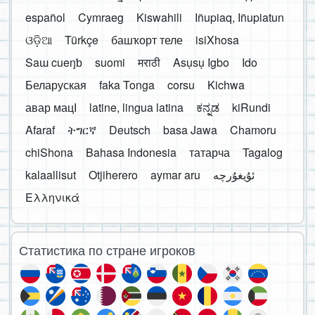
español
Cymraeg
Kiswahili
Iñupiaq, Iñupiatun
ଓଡ଼ିଆ
Türkçe
башҡорт теле
isiXhosa
Saɯ cueŋƅ
suomi
मराठी
Asụsụ Igbo
Ido
Беларуская
faka Tonga
corsu
Kichwa
авар мацӀ
latine, lingua latina
ಕನ್ನಡ
kiRundi
Afaraf
ትግርኛ
Deutsch
basa Jawa
Chamoru
chiShona
Bahasa Indonesia
татарча
Tagalog
kalaallisut
Otjiherero
aymar aru
Ελληνικά
Статистика по стране игроков