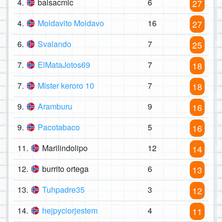
4.
balsacmic
6
27
4.
Moldavito Moldavo
16
27
6.
Svalando
7
25
7.
ElMataJotos69
7
18
7.
Mister keroro 10
7
18
9.
Aramburu
9
16
9.
Pacotabaco
5
16
11.
Marilindolipo
12
14
12.
burrito ortega
6
13
13.
Tuhpadre35
3
12
14.
hejpyciorjestem
4
11