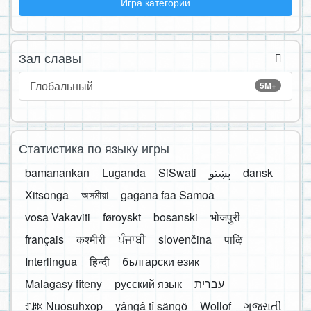
Игра категории
Зал славы
Глобальный
5M+
Статистика по языку игры
bamanankan
Luganda
SiSwati
پښتو
dansk
Xitsonga
অসমীয়া
gagana faa Samoa
vosa Vakaviti
føroyskt
bosanski
भोजपुरी
français
कश्मीरी
ਪੰਜਾਬੀ
slovenčina
पाऴि
Interlingua
हिन्दी
български език
Malagasy fiteny
русский язык
עברית
ꆈꌠ꒿ Nuosuhxop
yângâ tî sängö
Wollof
ગુજરાતી