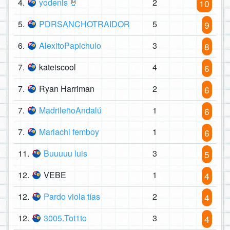
4.
yodenis 🤘
2
10
5.
PDRSANCHOTRAIDOR
5
9
6.
AlexitoPapichulo
3
8
7.
kateiscool
4
6
7.
Ryan Harriman
2
6
7.
MadrileñoAndalú
1
6
7.
Mariachi femboy
1
6
11.
Buuuuu luis
3
5
12.
VEBE
1
4
12.
Pardo viola tías
2
4
12.
3005.Tot1to
3
4