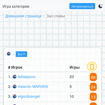
Игра категории
Авторизоваться
Домашняя страница
Зал славы
-
Все
# Игрок
Игры
1.
tetitaspucv
23
66
2.
Valentín MARIANI
5
24
3.
elgordoangel
10
13