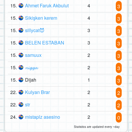
15.
Ahmet Faruk Akbulut
4
3
15.
Sikişken kerem
4
3
15.
sillycat😈
3
3
15.
BELEN ESTABAN
3
3
15.
samuux
2
3
15.
𝓷𝓲𝓰𝓰𝓪
2
3
15.
Dijah
1
3
22.
Kulyan Brar
2
2
22.
str
2
2
24.
mistaplz asesino
2
0
Statistics are updated every ~day