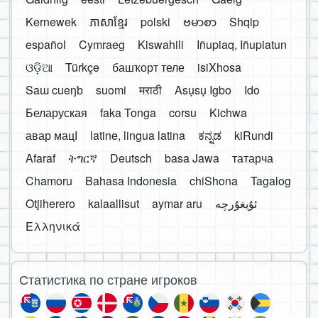
Kernewek
ភាសាខ្មែរ
polski
ဗမာစာ
Shqip
español
Cymraeg
Kiswahili
Iñupiaq, Iñupiatun
ଓଡ଼ିଆ
Türkçe
башҡорт теле
isiXhosa
Saɯ cueŋƅ
suomi
मराठी
Asụsụ Igbo
Ido
Беларуская
faka Tonga
corsu
Kichwa
авар мацӀ
latine, lingua latina
ಕನ್ನಡ
kiRundi
Afaraf
ትግርኛ
Deutsch
basa Jawa
татарча
Chamoru
Bahasa Indonesia
chiShona
Tagalog
Otjiherero
kalaallisut
aymar aru
Ελληνικά
Статистика по стране игроков