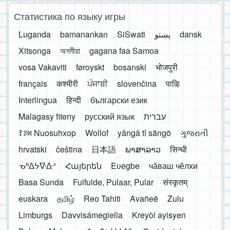
Статистика по языку игры
Luganda
bamanankan
SiSwati
پښتو
dansk
Xitsonga
অসমীয়া
gagana faa Samoa
vosa Vakaviti
føroyskt
bosanski
भोजपुरी
français
कश्मीरी
ਪੰਜਾਬੀ
slovenčina
पाऴि
Interlingua
हिन्दी
български език
Malagasy fiteny
русский язык
עברית
ꆈꌠ꒿ Nuosuhxop
Wollof
yângâ tî sängö
ગુજરાતી
hrvatski
čeština
日本語
ພາສາລາວ
सिन्धी
ᓀᐦᐃᔭᐍᐏᐣ
Հայերեն
Eʋegbe
чӑваш чӗлхи
Basa Sunda
Fulfulde, Pulaar, Pular
संस्कृतम्
euskara
தமிழ்
Reo Tahiti
Avañeẽ
Zulu
Limburgs
Davvisámegiella
Kreyòl ayisyen