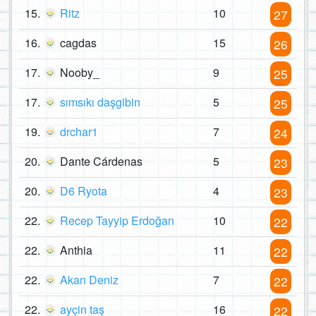
15.
Ritz
10
27
16.
cagdas
15
26
17.
Nooby_
9
25
17.
sımsıkı daşgibin
5
25
19.
drchar1
7
24
20.
Dante Cárdenas
5
23
20.
D6 Ryota
4
23
22.
Recep Tayyip Erdoğan
10
22
22.
Anthia
11
22
22.
Akan Deniz
7
22
22.
ayçin taş
16
22