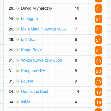
26.
David Mlynarczyk
10
21
26.
bebegpro
8
21
26.
Maja Marcinkowska 9665
7
21
26.
brK Ucar
5
21
26.
Kinga Boyke
4
21
31.
Wiktor Kowalczyk 6553
6
20
31.
PoopaooXDA
8
20
31.
Louser
9
20
34.
Deans the Best
14
19
34.
ItsMint
4
19