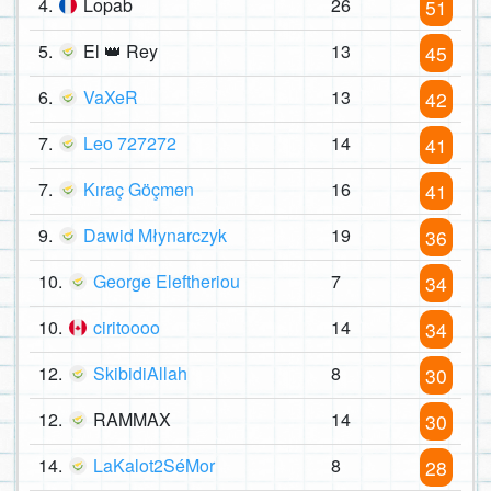
4.
Lopab
26
51
5.
El 👑 Rey
13
45
6.
VaXeR
13
42
7.
Leo 727272
14
41
7.
Kıraç Göçmen
16
41
9.
Dawid Młynarczyk
19
36
10.
George Eleftheriou
7
34
10.
ciritoooo
14
34
12.
SkibidiAllah
8
30
12.
RAMMAX
14
30
14.
LaKalot2SéMor
8
28