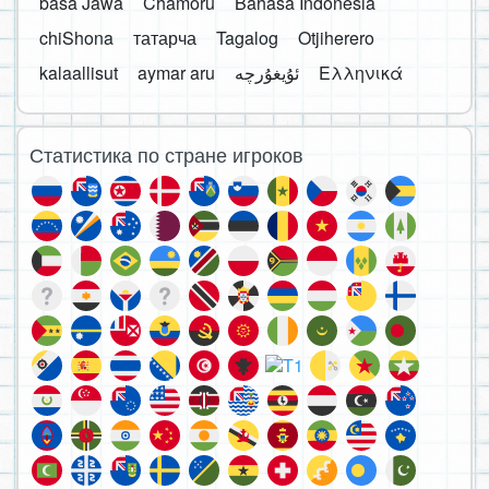
basa Jawa
Chamoru
Bahasa Indonesia
chiShona
татарча
Tagalog
Otjiherero
kalaallisut
aymar aru
Ελληνικά
Статистика по стране игроков