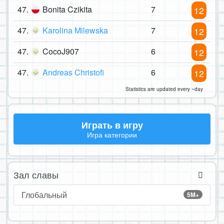
47.
Bonita Czikita
7
12
47.
Karolina Milewska
7
12
47.
CocoJ907
6
12
47.
Andreas Christofi
6
12
Statistics are updated every ~day
Играть в игру
Игра категории
Зал славы
Глобальный
5M+