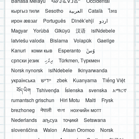
Bahasa Melayu
ᐊᓂᔑᓈᐯᒧᐎᓐ
Occidental
кыргыз тили
Sesotho
العربية
Català
ไทย
ирон æвзаг
Português
Dinékʼehǰí
اردو
Magyar
Yorùbá
Gĩkũyũ
汉语
isiNdebele
latviešu valoda
Bislama
Volapük
Gaeilge
Kanuri
коми кыв
Esperanto
َوُسَ
српски језик
ދިވެހި
Türkmen, Түркмен
Norsk nynorsk
isiNdebele
Ikinyarwanda
українська
ייִדיש
zbek
Kuanyama
Tiếng Việt
བོད་ཡིག
Tshivenḓa
Íslenska
svenska
አማርኛ
rumantsch grischun
Hiri Motu
Malti
Frysk
brezhoneg
नेपाली
বাংলা
нохчийн мотт
Nederlands
аҧсуа
тоҷикӣ
Setswana
slovenščina
Walon
Afaan Oromoo
Norsk