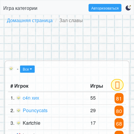
Игра категории
Авторизоваться
Домашняя страница
Зал славы
-
Все
# Игрок
Игры
1.
c4n хих
55
81
2.
Pouncycats
29
80
3.
Kartchie
17
68