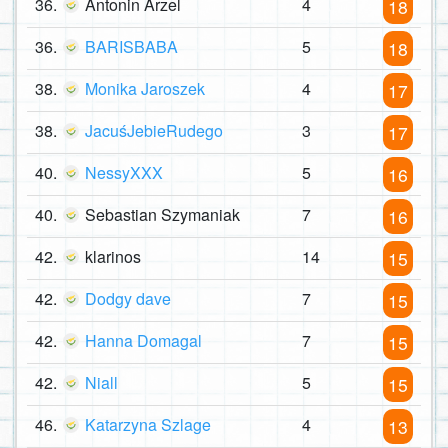
36.
Antonin Arzel
4
18
36.
BARISBABA
5
18
38.
Monika Jaroszek
4
17
38.
JacuśJebieRudego
3
17
40.
NessyXXX
5
16
40.
Sebastian Szymaniak
7
16
42.
klarinos
14
15
42.
Dodgy dave
7
15
42.
Hanna Domagal
7
15
42.
Niall
5
15
46.
Katarzyna Szlage
4
13