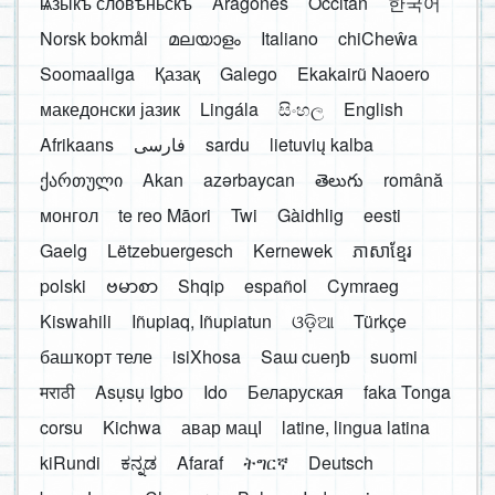
ѩзыкъ словѣньскъ
Aragonés
Occitan
한국어
Norsk bokmål
മലയാളം
Italiano
chiCheŵa
Soomaaliga
Қазақ
Galego
Ekakairũ Naoero
македонски јазик
Lingála
සිංහල
English
Afrikaans
فارسی
sardu
lietuvių kalba
ქართული
Akan
azərbaycan
తెలుగు
română
монгол
te reo Māori
Twi
Gàidhlig
eesti
Gaelg
Lëtzebuergesch
Kernewek
ភាសាខ្មែរ
polski
ဗမာစာ
Shqip
español
Cymraeg
Kiswahili
Iñupiaq, Iñupiatun
ଓଡ଼ିଆ
Türkçe
башҡорт теле
isiXhosa
Saɯ cueŋƅ
suomi
मराठी
Asụsụ Igbo
Ido
Беларуская
faka Tonga
corsu
Kichwa
авар мацӀ
latine, lingua latina
kiRundi
ಕನ್ನಡ
Afaraf
ትግርኛ
Deutsch