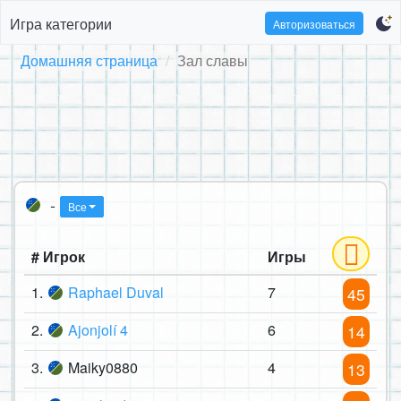
Игра категории
Авторизоваться
Домашняя страница
Зал славы
-
Все
# Игрок
Игры
1.
Raphael Duval
7
45
2.
Ajonjolí 4
6
14
3.
Maiky0880
4
13