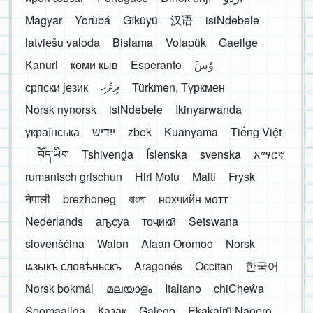
Magyar
Yorùbá
Gĩkũyũ
汉语
isiNdebele
latviešu valoda
Bislama
Volapük
Gaeilge
Kanuri
коми кыв
Esperanto
َوُسَ
српски језик
ދިވެހި
Türkmen, Түркмен
Norsk nynorsk
isiNdebele
Ikinyarwanda
українська
ייִדיש
zbek
Kuanyama
Tiếng Việt
བོད་ཡིག
Tshivenḓa
Íslenska
svenska
አማርኛ
rumantsch grischun
Hiri Motu
Malti
Frysk
नेपाली
brezhoneg
বাংলা
нохчийн мотт
Nederlands
аҧсуа
тоҷикӣ
Setswana
slovenščina
Walon
Afaan Oromoo
Norsk
ѩзыкъ словѣньскъ
Aragonés
Occitan
한국어
Norsk bokmål
മലയാളം
Italiano
chiCheŵa
Soomaaliga
Қазақ
Galego
Ekakairũ Naoero