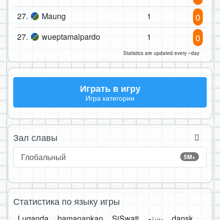
27.
Maung
1
0
27.
wueptamalpardo
1
0
Statistics are updated every ~day
Играть в игру
Игра категории
Зал славы
Глобальный
5M+
Статистика по языку игры
Luganda
bamanankan
SiSwati
پښتو
dansk