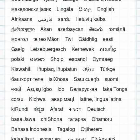
македонски јазик
Lingála
සිංහල
English
Afrikaans
فارسی
sardu
lietuvių kalba
ქართული
Akan
azərbaycan
తెలుగు
română
монгол
te reo Māori
Twi
Gàidhlig
eesti
Gaelg
Lëtzebuergesch
Kernewek
ភាសាខ្មែរ
polski
ဗမာစာ
Shqip
español
Cymraeg
Kiswahili
Iñupiaq, Iñupiatun
ଓଡ଼ିଆ
Türkçe
башҡорт теле
isiXhosa
Saɯ cueŋƅ
suomi
मराठी
Asụsụ Igbo
Ido
Беларуская
faka Tonga
corsu
Kichwa
авар мацӀ
latine, lingua latina
kiRundi
ಕನ್ನಡ
Afaraf
ትግርኛ
Deutsch
basa Jawa
chiShona
татарча
Chamoru
Bahasa Indonesia
Tagalog
Otjiherero
kalaallisut
aymar aru
Ελληνικά