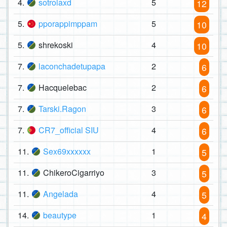
4.
sotrolaxd
5
12
5.
pporappimppam
5
10
5.
shrekoski
4
10
7.
laconchadetupapa
2
6
7.
Hacquelebac
2
6
7.
Tarski.Ragon
3
6
7.
CR7_official SIU
4
6
11.
Sex69xxxxxx
1
5
11.
ChikeroCigarriyo
3
5
11.
Angelada
4
5
14.
beautype
1
4