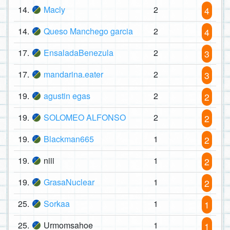
14.
Macly
2
4
14.
Queso Manchego garcia
2
4
17.
EnsaladaBenezula
2
3
17.
mandarina.eater
2
3
19.
agustin egas
2
2
19.
SOLOMEO ALFONSO
2
2
19.
Blackman665
1
2
19.
niii
1
2
19.
GrasaNuclear
1
2
25.
Sorkaa
1
1
25.
Urmomsahoe
1
1