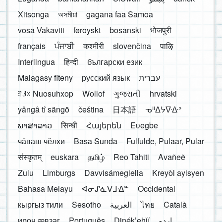
Xitsonga
অসমীয়া
gagana faa Samoa
vosa Vakaviti
føroyskt
bosanski
भोजपुरी
français
ਪੰਜਾਬੀ
कश्मीरी
slovenčina
पाऴि
Interlingua
हिन्दी
български език
Malagasy fiteny
русский язык
עברית
ꆈꌠ꒿ Nuosuhxop
Wollof
ગુજરાતી
hrvatski
yângâ tî sängö
čeština
日本語
ᓀᐦᐃᔭᐍᐏᐣ
ພາສາລາວ
सिन्धी
Հայերեն
Eʋegbe
чӑваш чӗлхи
Basa Sunda
Fulfulde, Pulaar, Pular
संस्कृतम्
euskara
தமிழ்
Reo Tahiti
Avañeẽ
Zulu
Limburgs
Davvisámegiella
Kreyòl ayisyen
Bahasa Melayu
ᐊᓂᔑᓈᐯᒧᐎᓐ
Occidental
кыргыз тили
Sesotho
العربية
ไทย
Català
ирон æвзаг
Português
Dinékʼehǰí
اردو