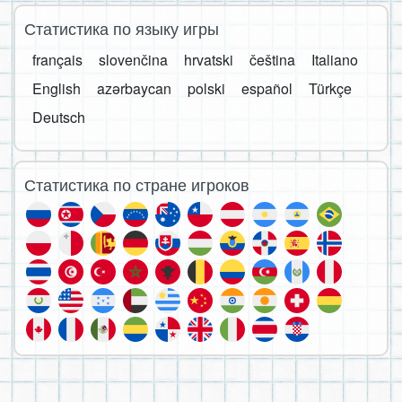
Статистика по языку игры
français
slovenčina
hrvatski
čeština
Italiano
English
azərbaycan
polski
español
Türkçe
Deutsch
Статистика по стране игроков