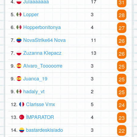
4.
Julaaaaaaa
17
31
5.
Lopper
3
28
6.
Hopperbonitonya
4
27
7.
NovaStrike64 Nova
11
26
7.
Zuzanna Klepacz
13
26
9.
Alvaro_Tooooorre
3
25
9.
Juanca_19
3
25
9.
hadaly_vt
2
25
12.
CIarisse Vmx
5
24
13.
İMPARATOR
4
23
14.
bastardeskisiado
3
22