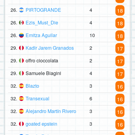
26.
PIRTOGRANDE
4
18
26.
Ezis_Must_Die
4
18
26.
Emitza Aguilar
10
18
29.
Kadir Jarem Granados
2
17
29.
offro cioccolata
2
17
29.
Samuele Biagini
4
17
32.
Blazto
3
16
32.
Transexual
6
16
32.
Alejandro Martín Rivero
3
16
32.
goated epstein
3
16