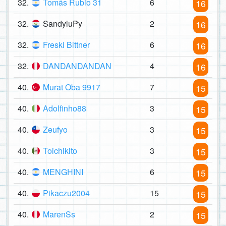
32.
Tomás Rubio 31
6
16
32.
SandyluPy
2
16
32.
Freski Bittner
6
16
32.
DANDANDANDAN
4
16
40.
Murat Oba 9917
7
15
40.
Adolfinho88
3
15
40.
Zeufyo
3
15
40.
Toichikito
3
15
40.
MENGHINI
6
15
40.
Pikaczu2004
15
15
40.
MarenSs
2
15