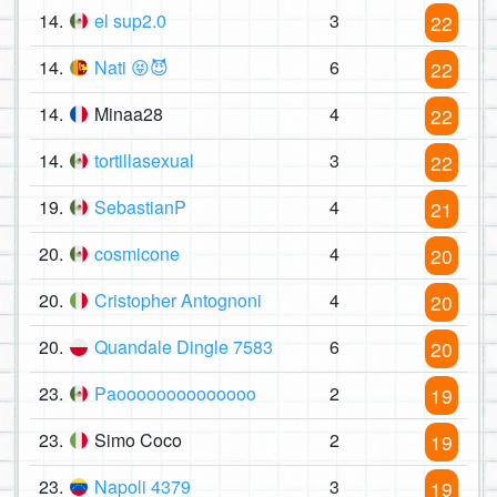
14.
el sup2.0
3
22
14.
Nati 😝😈
6
22
14.
Minaa28
4
22
14.
tortillasexual
3
22
19.
SebastianP
4
21
20.
cosmicone
4
20
20.
Cristopher Antognoni
4
20
20.
Quandale Dingle 7583
6
20
23.
Paoooooooooooooo
2
19
23.
Simo Coco
2
19
23.
Napoli 4379
3
19