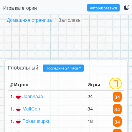
Игра категории
Авторизоваться
Домашняя страница
Зал славы
Глобальный -
Последние 24 часа
# Игрок
Игры
1.
JoannaJa
24
34
1.
MatiCon
34
34
1.
Pokaz stupki
18
34