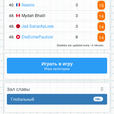
40.
Naexio
3
15
48.
Mydah Bhalli
3
14
48.
Jad SaharAsListe
3
14
48.
DieEchtePaulizei
8
14
Statistics are updated every ~5 minutes
Играть в игру
Игра категории
Зал славы
Глобальный
5M+