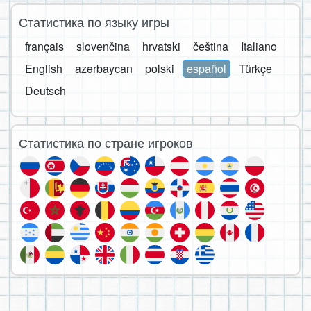
Статистика по языку игры
français
slovenčina
hrvatski
čeština
Italiano
English
azərbaycan
polski
español
Türkçe
Deutsch
Статистика по стране игроков