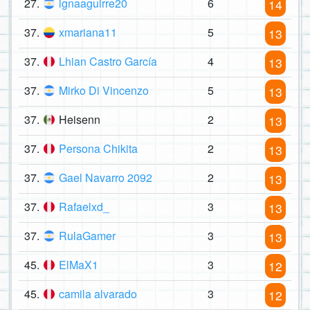
27.
ignaaguirre20
6
14
37.
xmariana11
5
13
37.
Lhian Castro García
4
13
37.
Mirko Di Vincenzo
5
13
37.
Heisenn
2
13
37.
Persona Chikita
2
13
37.
Gael Navarro 2092
2
13
37.
Rafaelxd_
3
13
37.
RulaGamer
3
13
45.
ElMaX1
3
12
45.
camila alvarado
3
12