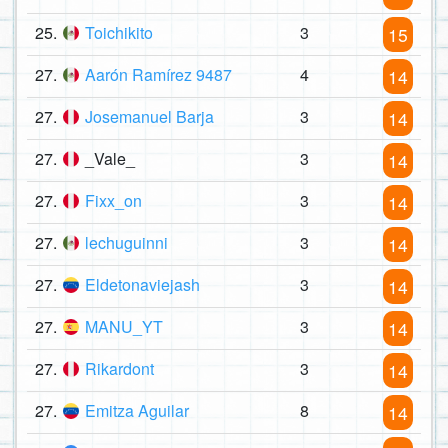
25.
Toichikito
3
15
27.
Aarón Ramírez 9487
4
14
27.
Josemanuel Barja
3
14
27.
_Vale_
3
14
27.
Fixx_on
3
14
27.
lechuguinni
3
14
27.
Eldetonaviejash
3
14
27.
MANU_YT
3
14
27.
Rikardont
3
14
27.
Emitza Aguilar
8
14