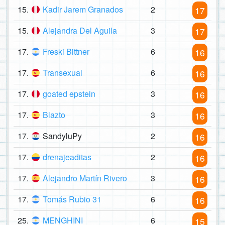
15.
Kadir Jarem Granados
2
17
15.
Alejandra Del Aguila
3
17
17.
Freski Bittner
6
16
17.
Transexual
6
16
17.
goated epstein
3
16
17.
Blazto
3
16
17.
SandyluPy
2
16
17.
drenajeaditas
2
16
17.
Alejandro Martín Rivero
3
16
17.
Tomás Rubio 31
6
16
25.
MENGHINI
6
15