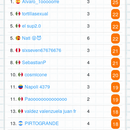
1.
Alvaro_Tooooorre
3
25
5.
tortillasexual
3
22
5.
el sup2.0
3
22
5.
Nati 😝😈
6
22
8.
sixseven67676676
3
21
8.
SebastianP
4
21
10.
cosmicone
4
20
11.
Napoli 4379
3
19
11.
Paoooooooooooooo
2
19
13.
valdez valenzuela juan fr
4
18
13.
PIRTOGRANDE
4
18