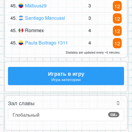
45.
Matiuusz9
3
12
45.
Santiago Mancussi
3
12
45.
Rommex
4
12
45.
Paula Buitrago 1311
4
12
Statistics are updated every ~5 minutes
Играть в игру
Игра категории
Зал славы
Глобальный
5M+