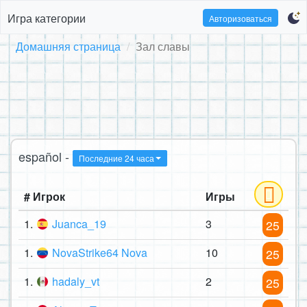
Игра категории
Авторизоваться
Домашняя страница
Зал славы
español -
Последние 24 часа
# Игрок
Игры
1.
Juanca_19
3
25
1.
NovaStrike64 Nova
10
25
1.
hadaly_vt
2
25