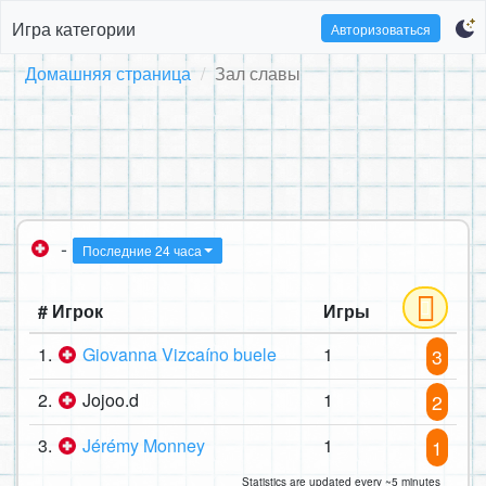
Игра категории
Авторизоваться
Домашняя страница
Зал славы
-
Последние 24 часа
# Игрок
Игры
1.
Giovanna Vizcaíno buele
1
3
2.
Jojoo.d
1
2
3.
Jérémy Monney
1
1
Statistics are updated every ~5 minutes