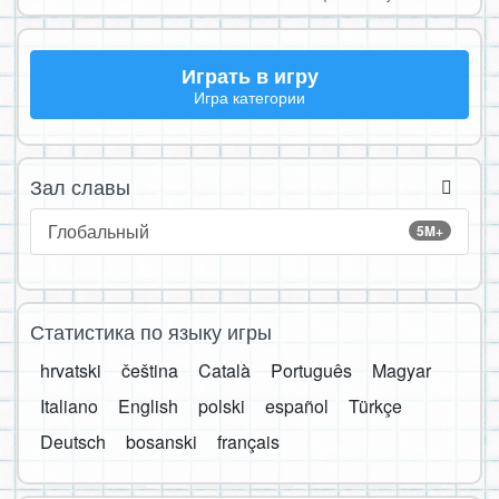
Играть в игру
Игра категории
Зал славы
Глобальный
5M+
Статистика по языку игры
hrvatski
čeština
Català
Português
Magyar
Italiano
English
polski
español
Türkçe
Deutsch
bosanski
français