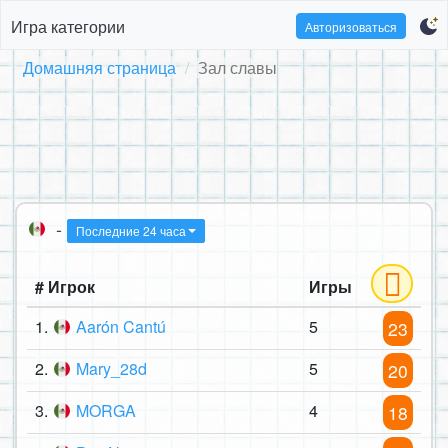
Игра категории
Авторизоваться
Домашняя страница
Зал славы
-
Последние 24 часа
# Игрок
Игры
1.
Aarón Cantú
5
23
2.
Mary_28d
5
20
3.
MORGA
4
18