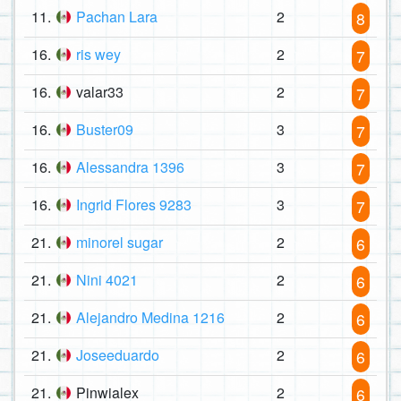
11.
Pachan Lara
2
8
16.
ris wey
2
7
16.
valar33
2
7
16.
Buster09
3
7
16.
Alessandra 1396
3
7
16.
Ingrid Flores 9283
3
7
21.
minorel sugar
2
6
21.
Nini 4021
2
6
21.
Alejandro Medina 1216
2
6
21.
Joseeduardo
2
6
21.
Pinwialex
2
6