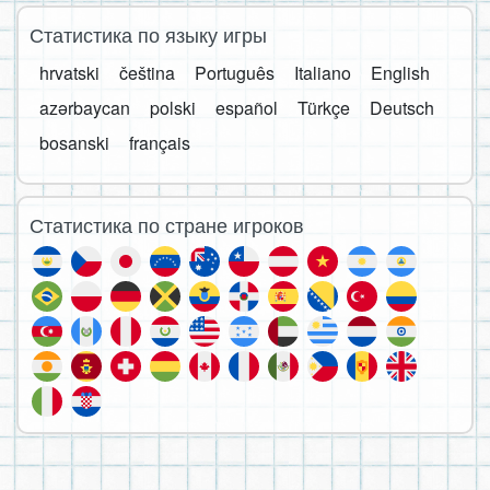
Статистика по языку игры
hrvatski
čeština
Português
Italiano
English
azərbaycan
polski
español
Türkçe
Deutsch
bosanski
français
Статистика по стране игроков