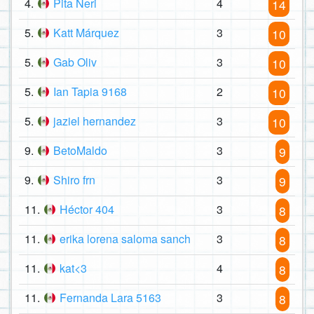
4.
Pita Neri
4
14
5.
Katt Márquez
3
10
5.
Gab Oliv
3
10
5.
Ian Tapia 9168
2
10
5.
jaziel hernandez
3
10
9.
BetoMaldo
3
9
9.
Shiro frn
3
9
11.
Héctor 404
3
8
11.
erika lorena saloma sanch
3
8
11.
kat<3
4
8
11.
Fernanda Lara 5163
3
8