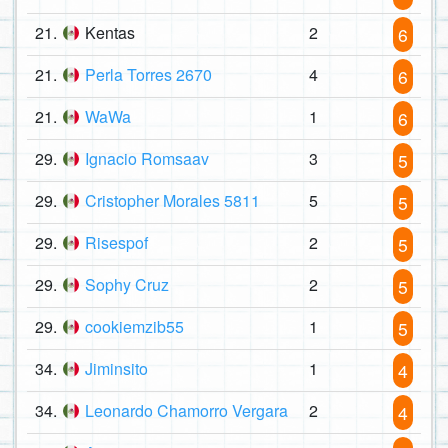
21.
Kentas
2
6
21.
Perla Torres 2670
4
6
21.
WaWa
1
6
29.
Ignacio Romsaav
3
5
29.
Cristopher Morales 5811
5
5
29.
Risespof
2
5
29.
Sophy Cruz
2
5
29.
cookiemzib55
1
5
34.
Jiminsito
1
4
34.
Leonardo Chamorro Vergara
2
4