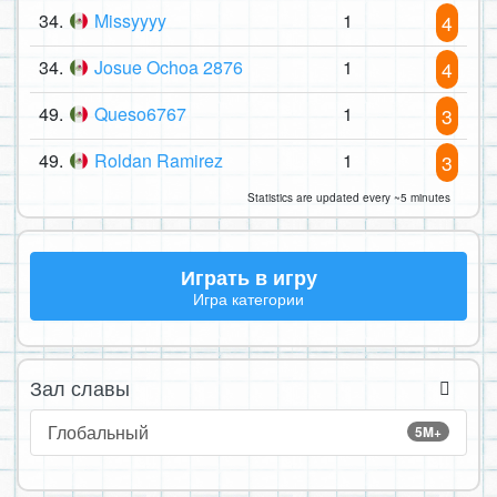
34.
Missyyyy
1
4
34.
Josue Ochoa 2876
1
4
49.
Queso6767
1
3
49.
Roldan Ramirez
1
3
Statistics are updated every ~5 minutes
Играть в игру
Игра категории
Зал славы
Глобальный
5M+