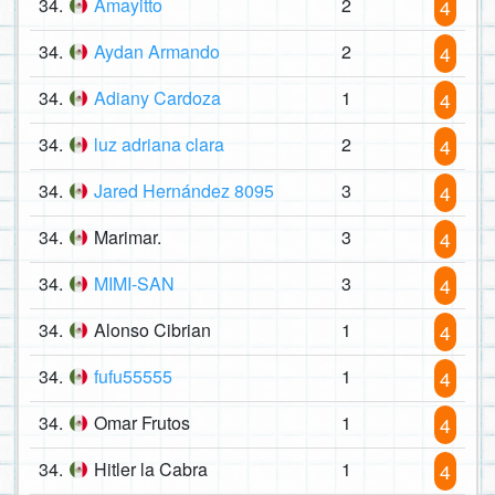
34.
Amayitto
2
4
34.
Aydan Armando
2
4
34.
Adiany Cardoza
1
4
34.
luz adriana clara
2
4
34.
Jared Hernández 8095
3
4
34.
Marimar.
3
4
34.
MIMI-SAN
3
4
34.
Alonso Cibrian
1
4
34.
fufu55555
1
4
34.
Omar Frutos
1
4
34.
Hitler la Cabra
1
4