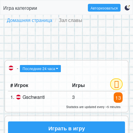
Игра категории
Авторизоваться
Домашняя страница
Зал славы
-
Последние 24 часа
# Игрок
Игры
1.
Gschwanti
3
13
Statistics are updated every ~5 minutes
Играть в игру