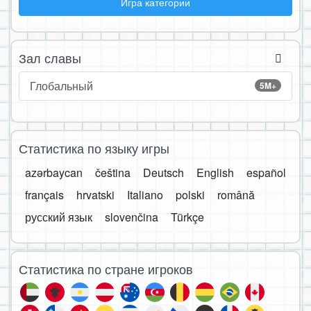
Игра категории
Зал славы
Глобальный
5M+
Статистика по языку игры
azərbaycan
čeština
Deutsch
English
español
français
hrvatski
Italiano
polski
română
русский язык
slovenčina
Türkçe
Статистика по стране игроков