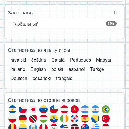
Зал славы
Глобальный
5M+
Статистика по языку игры
hrvatski
čeština
Català
Português
Magyar
Italiano
English
polski
español
Türkçe
Deutsch
bosanski
français
Статистика по стране игроков