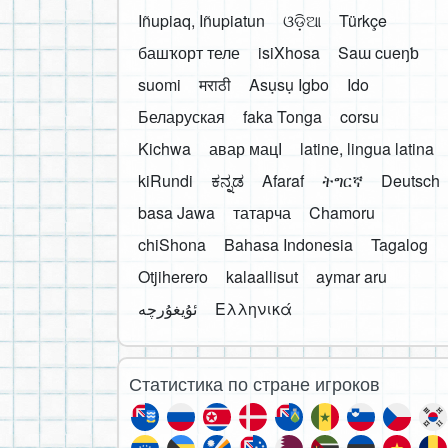
Iñupiaq, Iñupiatun
ଓଡ଼ିଆ
Türkçe
башҡорт теле
isiXhosa
Saɯ cueŋƅ
suomi
मराठी
Asụsụ Igbo
Ido
Беларуская
faka Tonga
corsu
Kichwa
авар мацӀ
latine, lingua latina
kiRundi
ಕನ್ನಡ
Afaraf
ትግርኛ
Deutsch
basa Jawa
татарча
Chamoru
chiShona
Bahasa Indonesia
Tagalog
Otjiherero
kalaallisut
aymar aru
Ελληνικά
Статистика по стране игроков