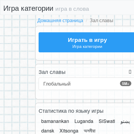
Игра категории
игра в слова
Домашняя страница
Зал славы
Играть в игру
Игра категории
Зал славы
Глобальный
5M+
Статистика по языку игры
bamanankan
Luganda
SiSwati
پښتو
dansk
Xitsonga
অসমীয়া