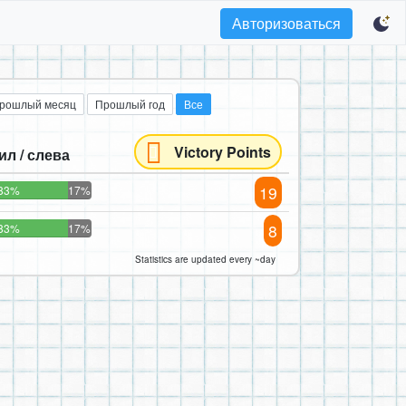
Авторизоваться
рошлый месяц
Прошлый год
Все
Victory Points
ил / слева
19
83%
17%
8
83%
17%
Statistics are updated every ~day