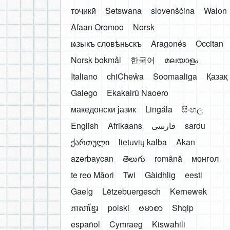
тоҷикӣ
Setswana
slovenščina
Walon
Afaan Oromoo
Norsk
ѩзыкъ словѣньскъ
Aragonés
Occitan
Norsk bokmål
한국어
മലയാളം
Italiano
chiCheŵa
Soomaaliga
Қазақ
Galego
Ekakairũ Naoero
македонски јазик
Lingála
සිංහල
English
Afrikaans
فارسی
sardu
ქართული
lietuvių kalba
Akan
azərbaycan
తెలుగు
română
монгол
te reo Māori
Twi
Gàidhlig
eesti
Gaelg
Lëtzebuergesch
Kernewek
ភាសាខ្មែរ
polski
ဗမာစာ
Shqip
español
Cymraeg
Kiswahili