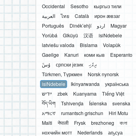
Occidental
Sesotho
кыргыз тили
العربية
ไทย
Català
ирон æвзаг
Português
Dinékʼehǰí
اردو
Magyar
Yorùbá
Gĩkũyũ
汉语
isiNdebele
latviešu valoda
Bislama
Volapük
Gaeilge
Kanuri
коми кыв
Esperanto
َوُسَ
српски језик
ދިވެހި
Türkmen, Түркмен
Norsk nynorsk
isiNdebele
Ikinyarwanda
українська
ייִדיש
zbek
Kuanyama
Tiếng Việt
བོད་ཡིག
Tshivenḓa
Íslenska
svenska
አማርኛ
rumantsch grischun
Hiri Motu
Malti
नेपाली
Frysk
brezhoneg
বাংলা
нохчийн мотт
Nederlands
аҧсуа