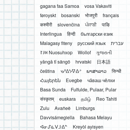
gagana faa Samoa
vosa Vakaviti
føroyskt
bosanski
भोजपुरी
français
कश्मीरी
slovenčina
ਪੰਜਾਬੀ
पाऴि
Interlingua
हिन्दी
български език
Malagasy fiteny
русский язык
עברית
ꆈꌠ꒿ Nuosuhxop
Wollof
ગુજરાતી
yângâ tî sängö
hrvatski
日本語
čeština
ᓀᐦᐃᔭᐍᐏᐣ
ພາສາລາວ
सिन्धी
Հայերեն
Eʋegbe
чӑваш чӗлхи
Basa Sunda
Fulfulde, Pulaar, Pular
संस्कृतम्
euskara
தமிழ்
Reo Tahiti
Zulu
Avañeẽ
Limburgs
Davvisámegiella
Bahasa Melayu
ᐊᓂᔑᓈᐯᒧᐎᓐ
Kreyòl ayisyen