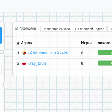
isiNdebele -
Последние 24 часа
На прошлой неделе
П
# Игрок
Игры
законч
1.
xXxMothafuckaxXx420
6
2.
Kray_bruh
6