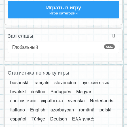
Играть в игру
Игра категории
Зал славы
Глобальный
5M+
Статистика по языку игры
bosanski
français
slovenčina
русский язык
hrvatski
čeština
Português
Magyar
српски језик
українська
svenska
Nederlands
Italiano
English
azərbaycan
română
polski
español
Türkçe
Deutsch
Ελληνικά