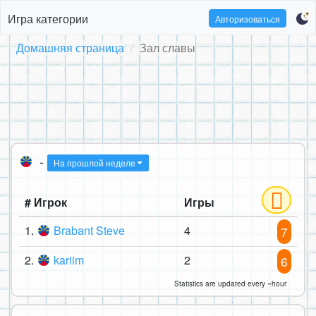
Игра категории
Авторизоваться
Домашняя страница
Зал славы
-
На прошлой неделе
# Игрок
Игры
1.
Brabant Steve
4
7
2.
kariim
2
6
Statistics are updated every ~hour