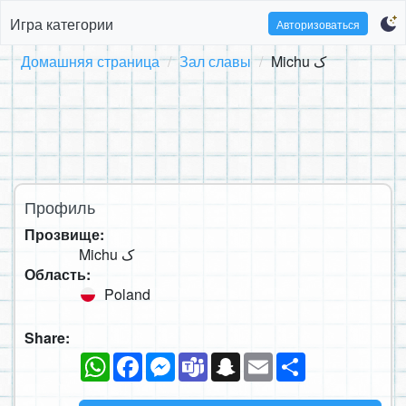
Игра категории
Авторизоваться
Домашняя страница
Зал славы
Michu ک
Профиль
Прозвище:
Michu ک
Область:
Poland
Share:
WhatsApp
Facebook
Messenger
Teams
Snapchat
Email
Ресурс