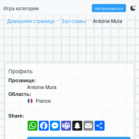
Игра категории
Авторизоваться
Домашняя страница
Зал славы
Antoine Mura
Профиль
Прозвище:
Antoine Mura
Область:
France
Share:
WhatsApp
Facebook
Messenger
Teams
Snapchat
Email
Ресурс