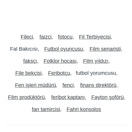
Fileci
faizci
fotocu
Fil Terbiyecisi
Fal Bakıcısı
Futbol oyuncusu
Film senaristi
faksçı
Folklor hocası
Film yıldızı
File bekçisi
Feribotçu
futbol yorumcusu
Fen işleri müdürü
fenci
finans direktörü
Film prodüktörü
feribot kaptanı
Fayton şoförü
fan tamircisi
Fahri konsolos