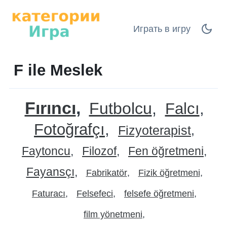
Играть в игру
F ile Meslek
Fırıncı
Futbolcu
Falcı
Fotoğrafçı
Fizyoterapist
Faytoncu
Filozof
Fen öğretmeni
Fayansçı
Fabrikatör
Fizik öğretmeni
Faturacı
Felsefeci
felsefe öğretmeni
film yönetmeni