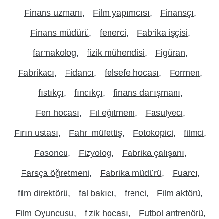
Finans uzmanı
Film yapımcısı
Finansçı
Finans müdürü
fenerci
Fabrika işçisi
farmakolog
fizik mühendisi
Figüran
Fabrikacı
Fidancı
felsefe hocası
Formen
fıstıkçı
fındıkçı
finans danışmanı
Fen hocası
Fil eğitmeni
Fasulyeci
Fırın ustası
Fahri müfettiş
Fotokopici
filmci
Fasoncu
Fizyolog
Fabrika çalışanı
Farsça öğretmeni
Fabrika müdürü
Fuarcı
film direktörü
fal bakıcı
frenci
Film aktörü
Film Oyuncusu
fizik hocası
Futbol antrenörü