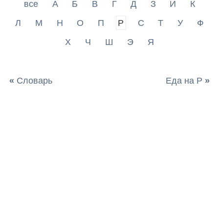
все
А
Б
В
Г
Д
З
И
К
Л
М
Н
О
П
Р
С
Т
У
Ф
Х
Ч
Ш
Э
Я
«
Словарь
Еда на Р
»