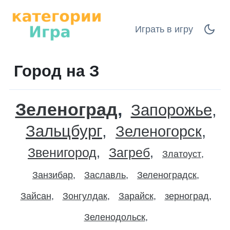
Играть в игру
Город на З
Зеленоград
Запорожье
Зальцбург
Зеленогорск
Звенигород
Загреб
Златоуст
Занзибар
Заславль
Зеленоградск
Зайсан
Зонгулдак
Зарайск
зерноград
Зеленодольск