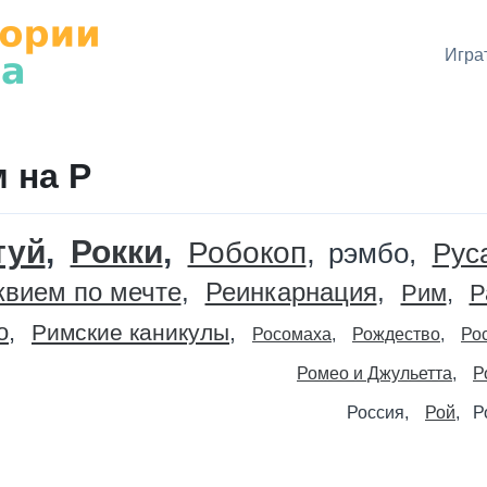
Играт
 на Р
туй
Рокки
Робокоп
рэмбо
Рус
квием по мечте
Реинкарнация
Рим
Р
о
Римские каникулы
Росомаха
Рождество
Ро
Ромео и Джульетта
Р
Россия
Рой
Р