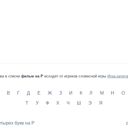
ва в списке
фильм на Р
исходят от игроков словесной игры
Игра катего
В
Г
Д
Е
Ж
З
И
К
Л
М
Н
О
Т
У
Ф
Х
Ч
Ш
Э
Я
етырех букв на Р