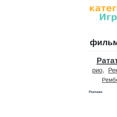
фильм
Рата
рио
Ре
Ремб
Реклама