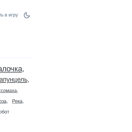
ь в игру
алочка
апунцель
ссомаха
оза
Река
обот