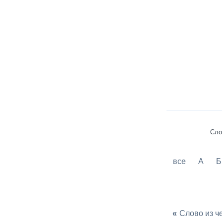
Сло
все
А
Б
«
Слово из ч