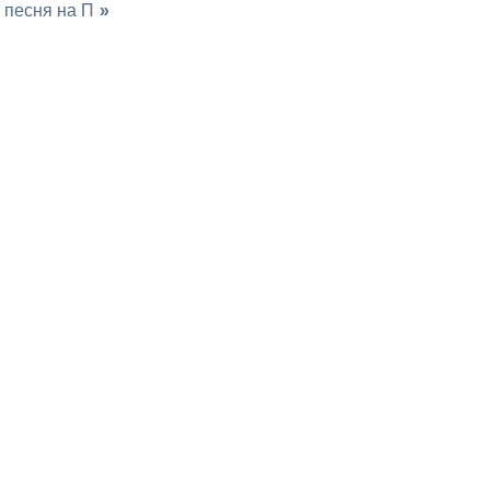
песня на П
»