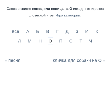
Слова в списке
певец или певица на О
исходят от игроков
словесной игры
Игра категории
.
все
А
Б
В
Г
Д
З
И
К
Л
М
Н
О
П
С
Т
Ч
«
песня
кличка для собаки на О
»