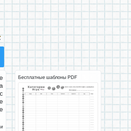
е
Бесплатные шаблоны PDF
а
с
е
е
 и