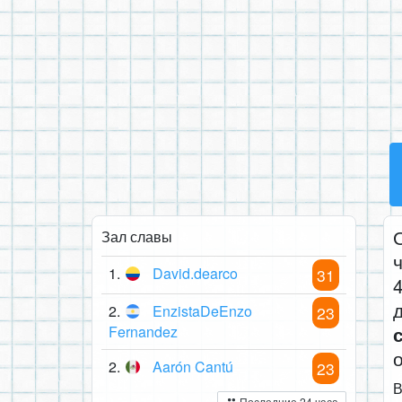
Зал славы
1.
David.dearco
31
2.
EnzistaDeEnzo
23
Fernandez
2.
Aarón Cantú
23
В
Последние 24 часа