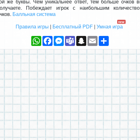
ой же буквы. Чем уникальнее ответ, тем больше очков 
олучаете. Побеждает игрок с наибольшим количеств
чков.
Балльная система
new
Правила игры
|
Бесплатный PDF
|
Умная игра
WhatsApp
Facebook
Messenger
Teams
Snapchat
Email
Ресурс