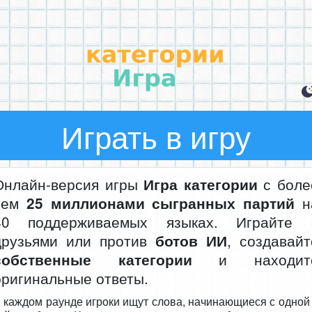
Играть в игру
Онлайн-версия игры
с боле
Игра категории
чем
н
25 миллионами сыгранных партий
40 поддерживаемых языках. Играйте 
друзьями или против
, создавайт
ботов ИИ
и находит
собственные категории
оригинальные ответы.
 каждом раунде игроки ищут слова, начинающиеся с одной